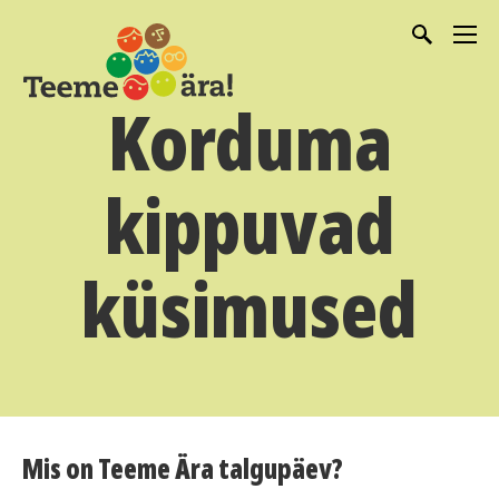
Korduma
kippuvad
küsimused
Mis on Teeme Ära talgupäev?