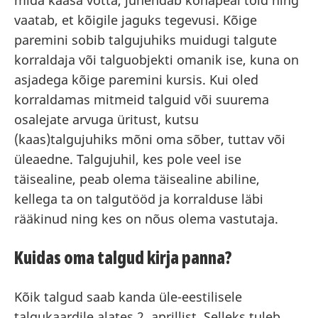
mida kaasa võtta, juhendab kohapeal töid ning
vaatab, et kõigile jaguks tegevusi. Kõige
paremini sobib talgujuhiks muidugi talgute
korraldaja või talguobjekti omanik ise, kuna on
asjadega kõige paremini kursis. Kui oled
korraldamas mitmeid talguid või suurema
osalejate arvuga üritust, kutsu
(kaas)talgujuhiks mõni oma sõber, tuttav või
üleaedne. Talgujuhil, kes pole veel ise
täisealine, peab olema täisealine abiline,
kellega ta on talgutööd ja korralduse läbi
rääkinud ning kes on nõus olema vastutaja.
Kuidas oma talgud kirja panna?
Kõik talgud saab kanda üle-eestilisele
talgukaardile alates 2. aprillist. Selleks tuleb