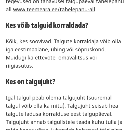
tegevused on tänavusel talgupäeval tähelepanu
all
www.teemeara.ee/tahelepanu-all
Kes võib talguid korraldada?
Kõik, kes soovivad. Talgute korraldaja võib olla
iga eestimaalane, ühing või sõpruskond.
Muidugi ka ettevõte, omavalitsus või
riigiasutus.
Kes on talgujuht?
Igal talgul peab olema talgujuht (suuremal
talgul võib olla ka mitu). Talgujuht seisab hea
talgute ladusa korralduse eest talgupäeval.
Talgujuht annab talgulistele teada kuhu tulla ja