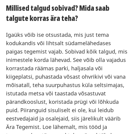
Millised talgud sobivad? Mida saab
talgute korras ära teha?
Igaüks võib ise otsustada, mis just tema
kodukandis või lihtsalt südamelähedases
paigas tegemist vajab. Sobivad kõik talgud, mis
inimestele korda lähevad. See võib olla vajadus
korrastada räämas parki, haljasala või
kiigeplatsi, puhastada võsast ohvrikivi või vana
mõisatall, teha suurpuhastus küla seltsimajas,
istutada metsa või taastada võsastuvat
pärandkooslust, koristada prügi või lõhkuda
puid. Piiranguid sisuliselt ei ole, kui leidub
eestvedajaid ja osalejaid, siis järelikult väärib
Ära Tegemist. Loe lähemalt, mis tööd ja