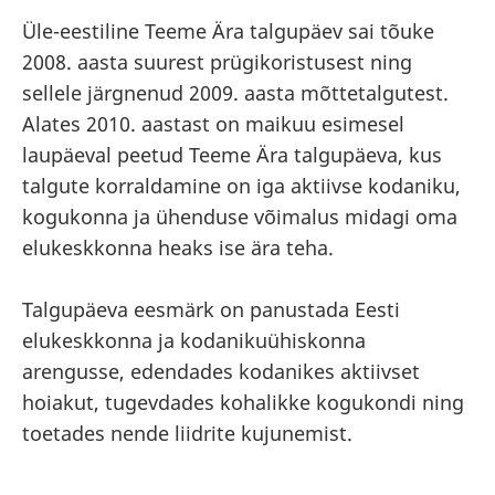
Üle-eestiline Teeme Ära talgupäev sai tõuke
2008. aasta suurest prügikoristusest ning
sellele järgnenud 2009. aasta mõttetalgutest.
Alates 2010. aastast on maikuu esimesel
laupäeval peetud Teeme Ära talgupäeva, kus
talgute korraldamine on iga aktiivse kodaniku,
kogukonna ja ühenduse võimalus midagi oma
elukeskkonna heaks ise ära teha.
Talgupäeva eesmärk on panustada Eesti
elukeskkonna ja kodanikuühiskonna
arengusse, edendades kodanikes aktiivset
hoiakut, tugevdades kohalikke kogukondi ning
toetades nende liidrite kujunemist.