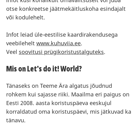
infot küsi kohalikult omavalitsuselt või juba
otse konkreetse jäätmekäitluskoha esindajalt
või kodulehelt.
Infot leiad üle-eestilise kaardirakendusega
veebilehelt
www.kuhuviia.ee
.
Veel
soovitusi prügikoristustalguteks
.
Mis on Let's do it! World?
Tänaseks on Teeme Ära algatus jõudnud
rohkem kui sajasse riiki. Maailma eri paigus on
Eesti 2008. aasta koristuspäeva eeskujul
korraldatud oma koristuspäevi, mis jätkuvad ka
tänavu.