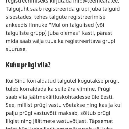
registreerimiseks kirjutada info@teemeara.ee.
Talgujuht saab registreerida grupi juba talguid
sisestades, tehes talgute registreerimise
ankeedis linnuke "Mul on talgulised (või
talguliste grupp) juba olemas" kasti, pärast
mida saab välja tuua ka registreeritava grupi
suuruse.
Kuhu prügi viia?
Kui Sinu korraldatud talgutel kogutakse prügi,
tuleb korraldada ka selle ära viimine. Prügi
saab viia jäätmekäitluskohtadesse üle Eesti.
See, millist prügi vastu võetakse ning kas ja kui
palju prügi vastuvõtt maksab, sõltub prügi
liigist ning jäätmete vastuvõtjast. Täpsemat