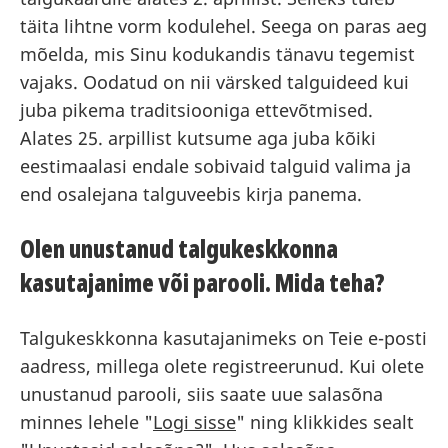
täita lihtne vorm kodulehel. Seega on paras aeg
mõelda, mis Sinu kodukandis tänavu tegemist
vajaks. Oodatud on nii värsked talguideed kui
juba pikema traditsiooniga ettevõtmised.
Alates 25. arpillist kutsume aga juba kõiki
eestimaalasi endale sobivaid talguid valima ja
end osalejana talguveebis kirja panema.
Olen unustanud talgukeskkonna
kasutajanime või parooli. Mida teha?
Talgukeskkonna kasutajanimeks on Teie e-posti
aadress, millega olete registreerunud. Kui olete
unustanud parooli, siis saate uue salasõna
minnes lehele "
Logi sisse
" ning klikkides sealt