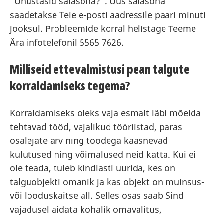
"
Unustasid salasõna?
". Uus salasõna
saadetakse Teie e-posti aadressile paari minuti
jooksul. Probleemide korral helistage Teeme
Ära infotelefonil 5565 7626.
Milliseid ettevalmistusi pean talgute
korraldamiseks tegema?
Korraldamiseks oleks vaja esmalt läbi mõelda
tehtavad tööd, vajalikud tööriistad, paras
osalejate arv ning töödega kaasnevad
kulutused ning võimalused neid katta. Kui ei
ole teada, tuleb kindlasti uurida, kes on
talguobjekti omanik ja kas objekt on muinsus-
või looduskaitse all. Selles osas saab Sind
vajadusel aidata kohalik omavalitus,