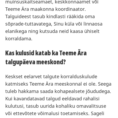
muinsuskaitseamaet, keskkonnaamet või
Teeme Ära maakonna koordinaator.
Talguideest tasub kindlasti rääkida oma
sõprade-tuttavatega, Sinu küla või linnaosa
elanikega ning kutsuda neid kaasa ühiselt
korraldama.
Kas kulusid katab ka Teeme Ära
talgupäeva meeskond?
Keskset eelarvet talgute korralduskulude
katmiseks Teeme Ära meeskonnal ei ole. Seega
tuleb hakkama saada kohapealsete jõududega.
Kui kavandatavad talgud eeldavad rahalisi
kulutusi, tasub uurida kohaliku omavalitsuse
või ettevõtete võimalusi toetamiseks. Sageli