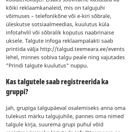
kõiki reklaamkanaleid, mis on talgujuhi
võimuses – telefonikõne või e-kiri sõbrale,
üleskutse sotsiaalmeedias, kuulutus küla
infotahvlil või sõbralik koputus naabrinaise
uksele. Talgute infoga reklaampalakti saab
printida välja http://talgud.teemeara.ee/events
lehel, minnes sobiva talgu peale ning vajutades
"Prindi talgute kuulutus" nuppu.
Kas talgutele saab registreerida ka
gruppi?
Jah, grupiga talgupäeval osalemiseks anna oma
tulekust märku talgujuhile, pannes oma nimed
talgule kirja, suurema grupi puhul võid