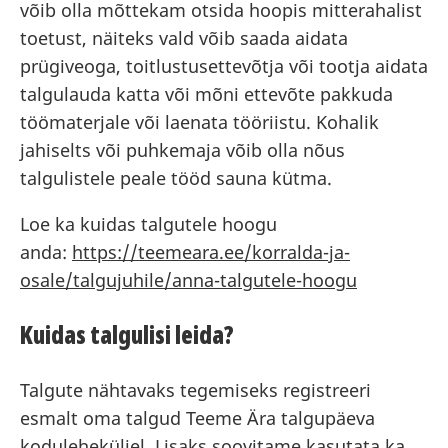
võib olla mõttekam otsida hoopis mitterahalist
toetust, näiteks vald võib saada aidata
prügiveoga, toitlustusettevõtja või tootja aidata
talgulauda katta või mõni ettevõte pakkuda
töömaterjale või laenata tööriistu. Kohalik
jahiselts või puhkemaja võib olla nõus
talgulistele peale tööd sauna kütma.
Loe ka kuidas talgutele hoogu
anda:
https://teemeara.ee/korralda-ja-
osale/talgujuhile/anna-talgutele-hoogu
Kuidas talgulisi leida?
Talgute nähtavaks tegemiseks registreeri
esmalt oma talgud Teeme Ära talgupäeva
koduleheküljel. Lisaks soovitame kasutata ka