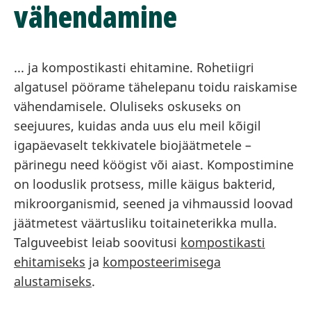
vähendamine
... ja kompostikasti ehitamine. Rohetiigri
algatusel pöörame tähelepanu toidu raiskamise
vähendamisele. Oluliseks oskuseks on
seejuures, kuidas anda uus elu meil kõigil
igapäevaselt tekkivatele biojäätmetele –
pärinegu need köögist või aiast. Kompostimine
on looduslik protsess, mille käigus bakterid,
mikroorganismid, seened ja vihmaussid loovad
jäätmetest väärtusliku toitaineterikka mulla.
Talguveebist leiab soovitusi
kompostikasti
ehitamiseks
ja
komposteerimisega
alustamiseks
.