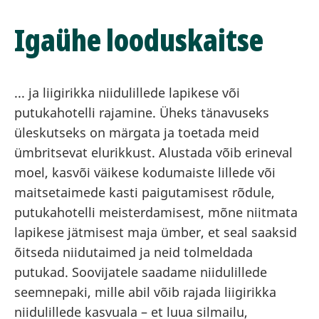
Igaühe looduskaitse
... ja liigirikka niidulillede lapikese või
putukahotelli rajamine. Üheks tänavuseks
üleskutseks on märgata ja toetada meid
ümbritsevat elurikkust. Alustada võib erineval
moel, kasvõi väikese kodumaiste lillede või
maitsetaimede kasti paigutamisest rõdule,
putukahotelli meisterdamisest, mõne niitmata
lapikese jätmisest maja ümber, et seal saaksid
õitseda niidutaimed ja neid tolmeldada
putukad. Soovijatele saadame niidulillede
seemnepaki, mille abil võib rajada liigirikka
niidulillede kasvuala – et luua silmailu,