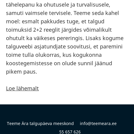
tähelepanu ka ohutusele ja turvalisusele,
samuti vaimsele tervisele. Teeme seda kahel
moel: esmalt pakkudes tuge, et talgud
toimuksid 2+2 reeglit järgides võimalikult
ohutult ka väikeses pereringis. Lisaks kogume
talguveebi asjatundjate soovitusi, et paremini
toime tulla olukorras, kus kogukonna
koostegemistesse on olude sunnil jäänud
pikem paus.
Loe lähemalt
Teeme Ära talgupäeva meeskond info@teemeara.ee
55 657 626