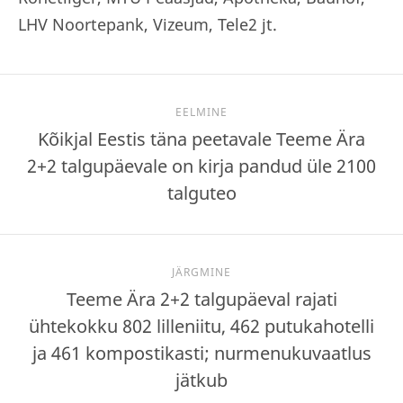
LHV Noortepank, Vizeum, Tele2 jt.
EELMINE
Kõikjal Eestis täna peetavale Teeme Ära
2+2 talgupäevale on kirja pandud üle 2100
talguteo
JÄRGMINE
Teeme Ära 2+2 talgupäeval rajati
ühtekokku 802 lilleniitu, 462 putukahotelli
ja 461 kompostikasti; nurmenukuvaatlus
jätkub