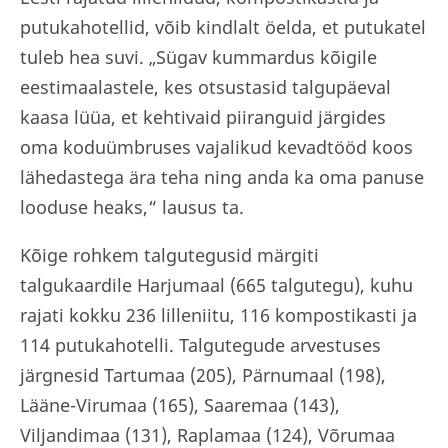
putukahotellid, võib kindlalt öelda, et putukatel
tuleb hea suvi. „Sügav kummardus kõigile
eestimaalastele, kes otsustasid talgupäeval
kaasa lüüa, et kehtivaid piiranguid järgides
oma koduümbruses vajalikud kevadtööd koos
lähedastega ära teha ning anda ka oma panuse
looduse heaks,“ lausus ta.
Kõige rohkem talgutegusid märgiti
talgukaardile Harjumaal (665 talgutegu), kuhu
rajati kokku 236 lilleniitu, 116 kompostikasti ja
114 putukahotelli. Talgutegude arvestuses
järgnesid Tartumaa (205), Pärnumaal (198),
Lääne-Virumaa (165), Saaremaa (143),
Viljandimaa (131), Raplamaa (124), Võrumaa