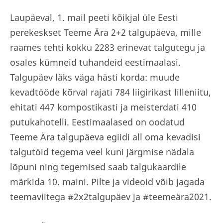
Laupäeval, 1. mail peeti kõikjal üle Eesti
perekeskset Teeme Ära 2+2 talgupäeva, mille
raames tehti kokku 2283 erinevat talgutegu ja
osales kümneid tuhandeid eestimaalasi.
Talgupäev läks väga hästi korda: muude
kevadtööde kõrval rajati 784 liigirikast lilleniitu,
ehitati 447 kompostikasti ja meisterdati 410
putukahotelli. Eestimaalased on oodatud
Teeme Ära talgupäeva egiidi all oma kevadisi
talgutöid tegema veel kuni järgmise nädala
lõpuni ning tegemised saab talgukaardile
märkida 10. maini. Pilte ja videoid võib jagada
teemaviitega #2x2talgupäev ja #teemeära2021.