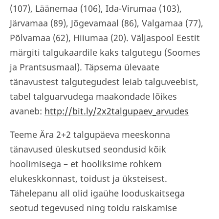
(107), Läänemaa (106), Ida-Virumaa (103),
Järvamaa (89), Jõgevamaal (86), Valgamaa (77),
Põlvamaa (62), Hiiumaa (20). Väljaspool Eestit
märgiti talgukaardile kaks talgutegu (Soomes
ja Prantsusmaal). Täpsema ülevaate
tänavustest talgutegudest leiab talguveebist,
tabel talguarvudega maakondade lõikes
avaneb:
http://bit.ly/2x2talgupaev_arvudes
Teeme Ära 2+2 talgupäeva meeskonna
tänavused üleskutsed seondusid kõik
hoolimisega – et hooliksime rohkem
elukeskkonnast, toidust ja üksteisest.
Tähelepanu all olid igaühe looduskaitsega
seotud tegevused ning toidu raiskamise