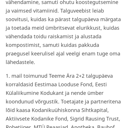
vähendamine, samuti ohutu koostegutsemine
ja vaimsed vitamiinid. Talguveebist leiab
soovitusi, kuidas ka pärast talgupäeva märgata
ja toetada meid ümbritsevat elurikkust, kuidas
vähendada toidu raiskamist ja alustada
kompostimist, samuti kuidas pakkuda
praegusel keerulisel ajal veelgi enam tuge oma
lähedastele.
1. mail toimunud Teeme Ära 2+2 talgupäeva
korraldasid Eestimaa Looduse Fond, Eesti
Külaliikumine Kodukant ja nende ümber
koondunud võrgustik. Toetajate ja partneritena
lõid kaasa Kodanikuühiskonna Sihtkapital,
Aktiivsete Kodanike Fond, Sigrid Rausing Trust,
Rohetiiger, MTÜ Peaasjad, Apotheka, Bauhof,