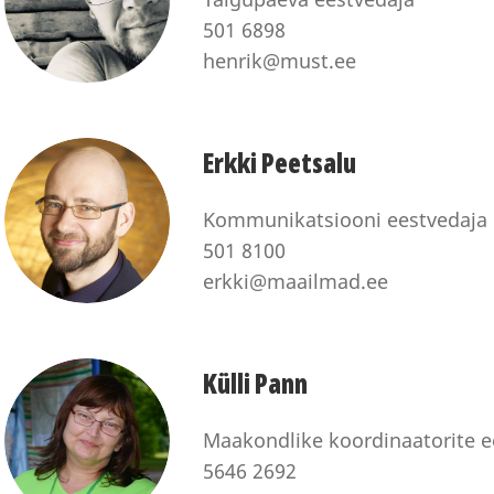
501 6898
henrik@must.ee
Erkki Peetsalu
Kommunikatsiooni eestvedaja
501 8100
erkki@maailmad.ee
Külli Pann
Maakondlike koordinaatorite e
5646 2692