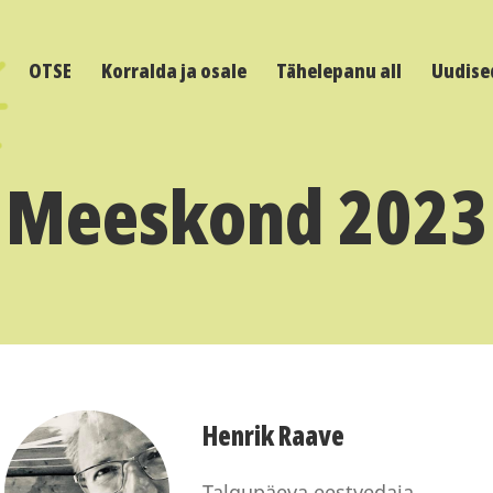
OTSE
Korralda ja osale
Tähelepanu all
Uudise
Meeskond 2023
Henrik Raave
Talgupäeva eestvedaja