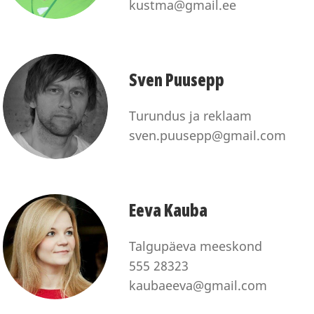
kustma@gmail.ee
Sven Puusepp
Turundus ja reklaam
sven.puusepp@gmail.com
Eeva Kauba
Talgupäeva meeskond
555 28323
kaubaeeva@gmail.com