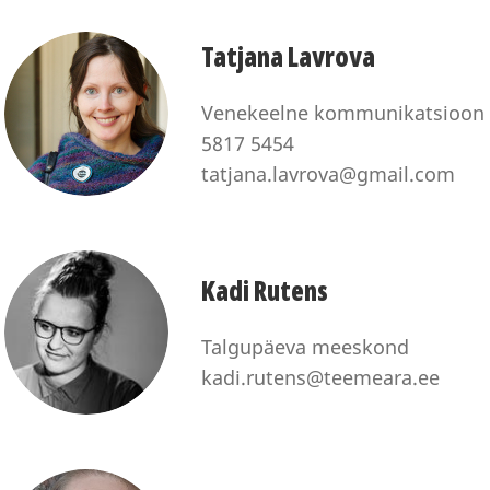
Tatjana Lavrova
Venekeelne kommunikatsioon
5817 5454
tatjana.lavrova@gmail.com
Kadi Rutens
Talgupäeva meeskond
kadi.rutens@teemeara.ee