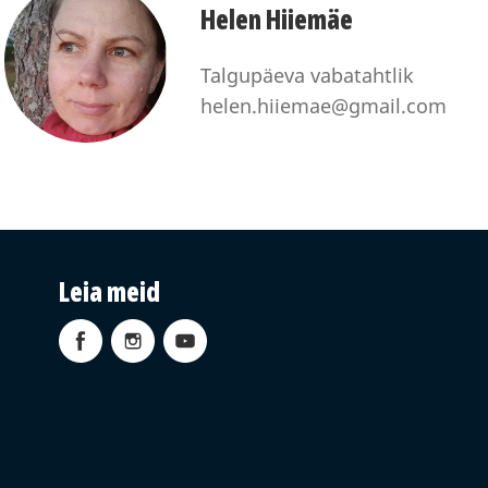
Helen Hiiemäe
Talgupäeva vabatahtlik
helen.hiiemae@gmail.com
Leia meid