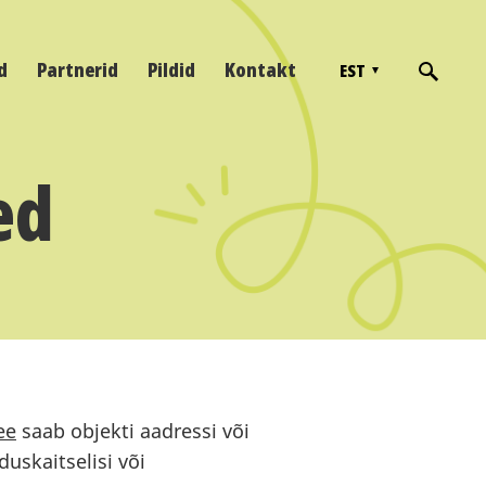
d
Partnerid
Pildid
Kontakt
EST
ed
ee
saab objekti aadressi või
duskaitselisi või