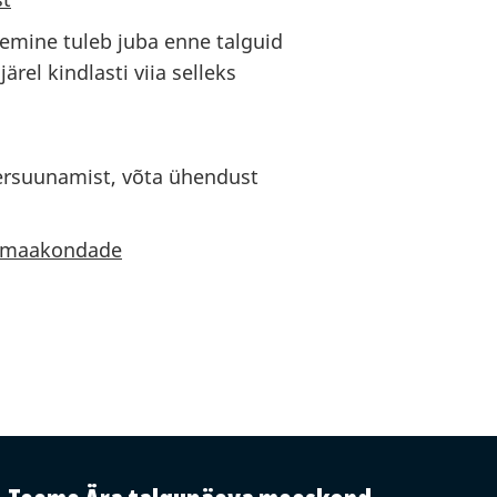
lemine tuleb juba enne talguid
rel kindlasti viia selleks
mbersuunamist, võta ühendust
maakondade