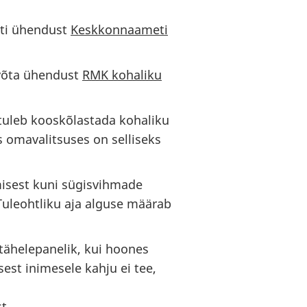
sti ühendust
Keskkonnaameti
 võta ühendust
RMK kohaliku
tuleb kooskõlastada kohaliku
s omavalitsuses on selliseks
misest kuni sügisvihmade
 Tuleohtliku aja alguse määrab
tähelepanelik, kui hoones
sest inimesele kahju ei tee,
st