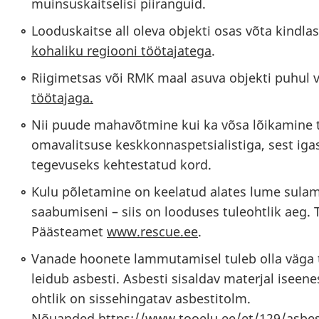
muinsuskaitselisi piiranguid.
Looduskaitse all oleva objekti osas võta kindla
kohaliku regiooni töötajatega
.
Riigimetsas või RMK maal asuva objekti puhul
töötajaga.
Nii puude mahavõtmine kui ka võsa lõikamine 
omavalitsuse keskkonnaspetsialistiga, sest iga
tegevuseks kehtestatud kord.
Kulu põletamine on keelatud alates lume sula
saabumiseni – siis on looduses tuleohtlik aeg.
Päästeamet
www.rescue.ee
.
Vanade hoonete lammutamisel tuleb olla väga 
leidub asbesti. Asbesti sisaldav materjal iseene
ohtlik on sissehingatav asbestitolm.
Nõuanded
https://www.tooelu.ee/et/129/asbe