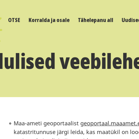
OTSE
Korralda ja osale
Tähelepanu all
Uudise
lulised veebileh
Maa-ameti geoportaalist
geoportaal.maaamet.
katastritunnuse järgi leida, kas maatükil on loo