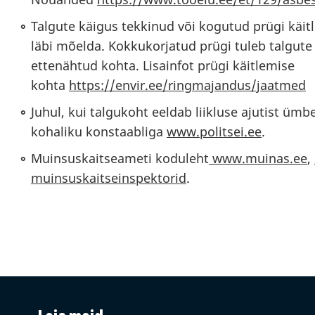
Talgute käigus tekkinud või kogutud prügi käit
läbi mõelda. Kokkukorjatud prügi tuleb talgute jä
ettenähtud kohta. Lisainfot prügi käitlemise
kohta
https://envir.ee/ringmajandus/jaatmed
Juhul, kui talgukoht eeldab liikluse ajutist ü
kohaliku konstaabliga
www.politsei.ee
.
Muinsuskaitseameti koduleht
www.muinas.ee
,
muinsuskaitseinspektorid
.