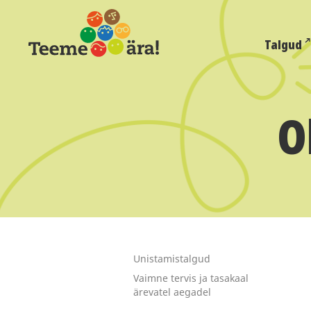
Talgud
O
Unistamistalgud
Vaimne tervis ja tasakaal
ärevatel aegadel