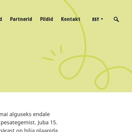
d
Partnerid
Pildid
Kontakt
EST
 mai alguseks endale
pesategemist. Juba 15.
pärast on hilja plaanida