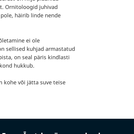
. Ornitoloogid juhivad
 pole, häirib linde nende
õletamine ei ole
 on sellised kuhjad armastatud
sta, on seal päris kindlasti
sakond hukkub.
m kohe või jätta suve teise