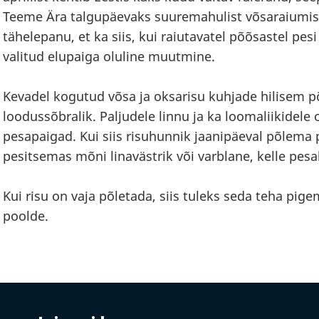
Teeme Ära talgupäevaks suuremahulist võsaraiumist
tähelepanu, et ka siis, kui raiutavatel põõsastel pesi
valitud elupaiga oluline muutmine.
Kevadel kogutud võsa ja oksarisu kuhjade hilisem p
loodussõbralik. Paljudele linnu ja ka loomaliikidele
pesapaigad. Kui siis risuhunnik jaanipäeval põlema pi
pesitsemas mõni linavästrik või varblane, kelle pe
Kui risu on vaja põletada, siis tuleks seda teha pige
poolde.