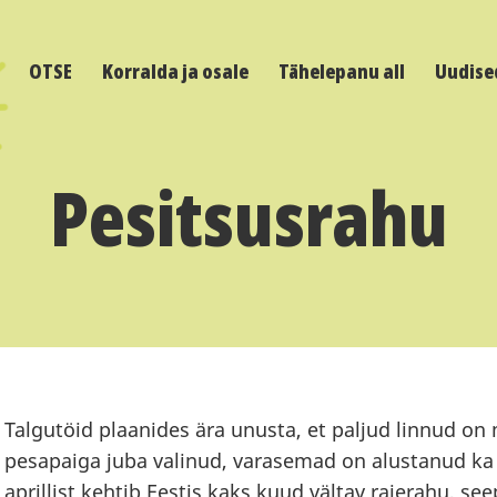
OTSE
Korralda ja osale
Tähelepanu all
Uudise
Pesitsusrahu
Talgutöid plaanides ära unusta, et paljud linnud on
pesapaiga juba valinud, varasemad on alustanud ka 
aprillist kehtib Eestis kaks kuud vältav raierahu, see