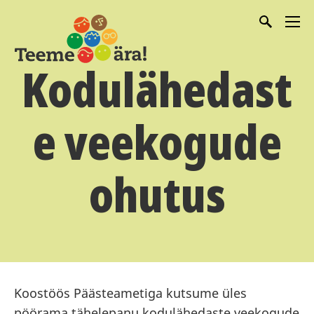
Kodulähedast
e veekogude
ohutus
Koostöös Päästeametiga kutsume üles
pöörama tähelepanu kodulähedaste veekogude