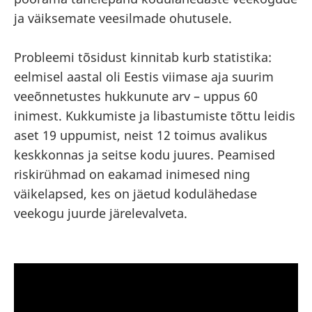
ja väiksemate veesilmade ohutusele.
Probleemi tõsidust kinnitab kurb statistika:
eelmisel aastal oli Eestis viimase aja suurim
veeõnnetustes hukkunute arv – uppus 60
inimest. Kukkumiste ja libastumiste tõttu leidis
aset 19 uppumist, neist 12 toimus avalikus
keskkonnas ja seitse kodu juures. Peamised
riskirühmad on eakamad inimesed ning
väikelapsed, kes on jäetud kodulähedase
veekogu juurde järelevalveta.