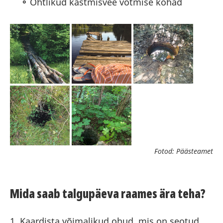
Ohtlikud kastmisvee võtmise kohad
Fotod: Päästeamet
Mida saab talgupäeva raames ära teha?
1. Kaardista võimalikud ohud, mis on seotud