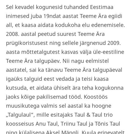
Sel kevadel kogunesid tuhanded Eestimaa
inimesed juba 19ndat aastat Teeme Ära egiidi
all, et kaasa aidata kodukoha elu edenemisele.
2008. aastal peetud suurest Teeme Ära
prügikoristusest ning sellele järgnenud 2009.
aasta mõttetalgutest kasvas välja üle-eestiline
Teeme Ära talgupäev. Nii nagu eelmistel
aastatel, sai ka tänavu Teeme Ära talgupäeval
igaüks talguid eest vedada ja teisi kaasa
kutsuda, et aidata ühiselt ära teha kogukonna
jaoks kõige pakilisemad tööd. Koostöös
muusikutega valmis sel aastal ka hoogne
„Talgulaul“, mille esitajaks Taul & Taul trio
koosseisus Anu Taul, Triinu Taul ja Tõnis Taul
ning külalisena Aksel Mängli. Kuula erinevatelt