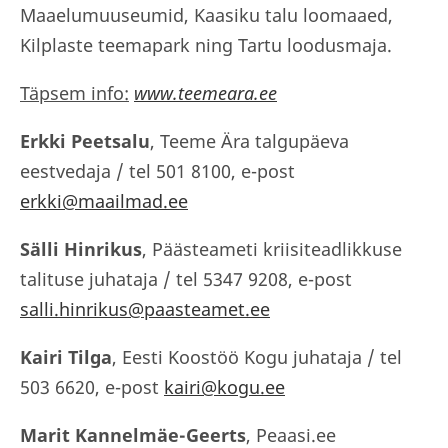
Maaelumuuseumid, Kaasiku talu loomaaed,
Kilplaste teemapark ning Tartu loodusmaja.
Täpsem info:
www.teemeara.ee
Erkki Peetsalu
, Teeme Ära talgupäeva
eestvedaja / tel 501 8100, e-post
erkki@maailmad.ee
Sälli Hinrikus
, Päästeameti kriisiteadlikkuse
talituse juhataja / tel 5347 9208, e-post
salli.hinrikus@paasteamet.ee
Kairi Tilga
, Eesti Koostöö Kogu juhataja / tel
503 6620, e-post
kairi@kogu.ee
Marit Kannelmäe-Geerts
, Peaasi.ee