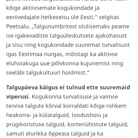
kõige aktiivsemate kogukondade ja
eestvedajate hetkeseisu üle Eesti,“ selgitas
Peetsalu. „Talgunumbritest olulisemaks peame
ise igakevadiste talguüleskutsete ajakohasust
ja sisu ning kogukondade suuremat turvalisust
igas Eestimaa nurgas, mõistagi ka aktiivse
eluhoiakuga uue põlvkonna kujunemist ning
seeläbi talgukultuuri hoidmist.“
Talgupäeva käigus ei tulnud ette suuremaid
viperusi
. Kogukonna turvalisuse ja vaimse
tervise talgute kõrval korraldati kõige rohkem
heakorra- ja külatalguid, loodushoiu ja
prügikoristuse talguid, korteriühistute talguid,
samuti elurikka õppeaia talguid ja ka