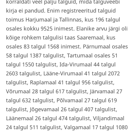
korraldati veel palju talguid, mida talguveebi
kirja ei pandud. Enim registreeritud talguid
toimus Harjumaal ja Tallinnas, kus 196 talgul
osales kokku 9525 inimest. Elanike arvu järgi oli
kõige rohkem talgulisi taas Saaremaal, kus
osales 83 talgul 1568 inimest. Pärnumaal osales
58 talgul 1387 talgulist, Tartumaal osales 51
talgul 1550 talgulist, Ida-Virumaal 44 talgul
2603 talgulist, Lääne-Virumaal 41 talgul 2072
talgulist, Raplamaal 41 talgul 956 talgulist,
Võrumaal 28 talgul 617 talgulist, Järvamaal 27
talgul 632 talgulist, Põlvamaal 27 talgul 619
talgulist, Jõgevamaal 26 talgul 407 talgulist,
Läänemaal 26 talgul 474 talgulist, Viljandimaal
24 talgul 511 talgulist, Valgamaal 17 talgul 1080