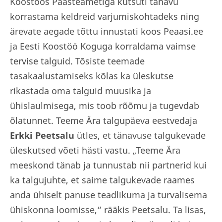
Koostöös Päästeametiga kutsuti tänavu
korrastama keldreid varjumiskohtadeks ning
ärevate aegade tõttu innustati koos Peaasi.ee
ja Eesti Koostöö Koguga korraldama vaimse
tervise talguid. Tõsiste teemade
tasakaalustamiseks kõlas ka üleskutse
rikastada oma talguid muusika ja
ühislaulmisega, mis toob rõõmu ja tugevdab
õlatunnet. Teeme Ära talgupäeva eestvedaja
Erkki Peetsalu
ütles, et tänavuse talgukevade
üleskutsed võeti hästi vastu. „Teeme Ära
meeskond tänab ja tunnustab nii partnerid kui
ka talgujuhte, et saime talgukevade raames
anda ühiselt panuse teadlikuma ja turvalisema
ühiskonna loomisse,“ rääkis Peetsalu. Ta lisas,