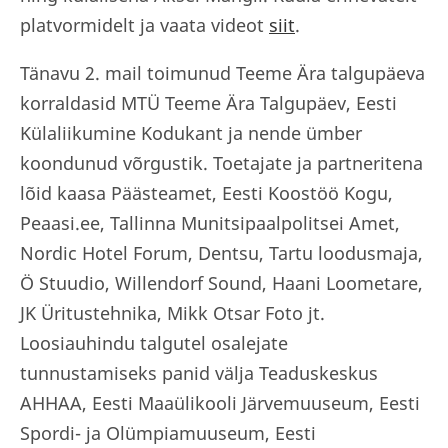
platvormidelt ja vaata videot
siit
.
Tänavu 2. mail toimunud Teeme Ära talgupäeva
korraldasid MTÜ Teeme Ära Talgupäev, Eesti
Külaliikumine Kodukant ja nende ümber
koondunud võrgustik. Toetajate ja partneritena
lõid kaasa Päästeamet, Eesti Koostöö Kogu,
Peaasi.ee, Tallinna Munitsipaalpolitsei Amet,
Nordic Hotel Forum, Dentsu, Tartu loodusmaja,
Ö Stuudio, Willendorf Sound, Haani Loometare,
JK Üritustehnika, Mikk Otsar Foto jt.
Loosiauhindu talgutel osalejate
tunnustamiseks panid välja Teaduskeskus
AHHAA, Eesti Maaülikooli Järvemuuseum, Eesti
Spordi- ja Olümpiamuuseum, Eesti