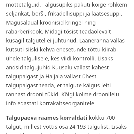
mõttetalguid. Talgusupiks pakuti kõige rohkem
seljankat, borši, frikadellisuppi ja läätsesuppi.
Magusalaual kroonisid kringel ning
rabarberikook. Midagi tõsist teadaolevalt
kusagil talgutel ei juhtunud. Lääneranna vallas
kutsuti siiski kehva enesetunde tõttu kiirabi
ühele talgulisele, kes viidi kontrolli. Lisaks
andsid talgujuhid Kuusalu vallast kahest
talgupaigast ja Haljala vallast ühest
talgupaigast teada, et talgute käigus leiti
rannast drooni tükid. Kõigi kolme droonileiu
info edastati korrakaitseorganitele.
Talgupäeva raames korraldati
kokku 700
talgut, millest võttis osa 24 193 talgulist. Lisaks