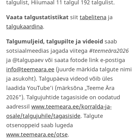
talgulist, Hiiumaal 11 talgul 192 talgulist.
Vaata talgustatistikat
siit
tabelitena
ja
talgukaardina
.
Talgumuljeid, talgupilte ja videoid
saab
sotsiaalmeedias jagada viitega
#teemeära2026
ja @talgupaev või saata fotode link e-postiga
info@teemeara.ee
(juurde märkida talgute nimi
ja asukoht). Talgupäeva videod võib üles
laadida YouTube’i (märksõna „Teeme Ära
2026”). Talgujuhtide tagasiside on oodatud
aadressil
www.teemeara.ee/korralda-ja-
osale/talgujuhile/tagasiside
. Talgute
otsenoppeid saab lugeda
www.teemeara.ee/otse
.