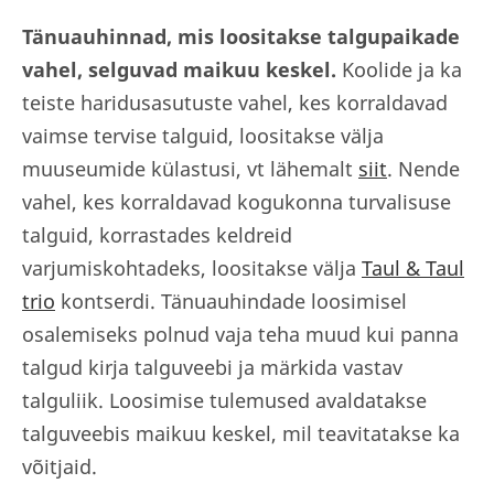
Tänuauhinnad, mis loositakse talgupaikade
vahel, selguvad maikuu keskel.
Koolide ja ka
teiste haridusasutuste vahel, kes korraldavad
vaimse tervise talguid, loositakse välja
muuseumide külastusi, vt lähemalt
siit
. Nende
vahel, kes korraldavad kogukonna turvalisuse
talguid, korrastades keldreid
varjumiskohtadeks, loositakse välja
Taul & Taul
trio
kontserdi.
Tänuauhindade loosimisel
osalemiseks polnud vaja teha muud kui panna
talgud kirja
talguveebi ja märkida vastav
talguliik. Loosimise tulemused avaldatakse
talguveebis maikuu keskel, mil teavitatakse ka
võitjaid.