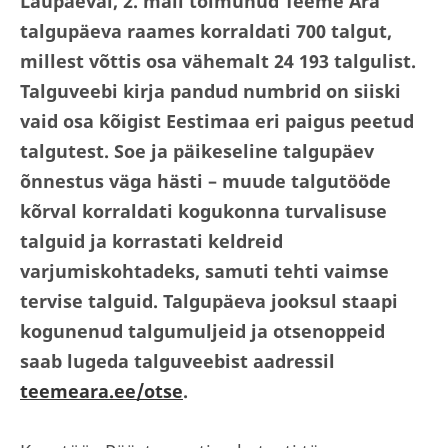
Laupäeval, 2. mail toimunud Teeme Ära
talgupäeva raames korraldati 700 talgut,
millest võttis osa vähemalt 24 193 talgulist.
Talguveebi kirja pandud numbrid on siiski
vaid osa kõigist Eestimaa eri paigus peetud
talgutest. Soe ja päikeseline talgupäev
õnnestus väga hästi – muude talgutööde
kõrval korraldati kogukonna turvalisuse
talguid ja korrastati keldreid
varjumiskohtadeks, samuti tehti vaimse
tervise talguid. Talgupäeva jooksul staapi
kogunenud talgumuljeid ja otsenoppeid
saab lugeda talguveebist aadressil
teemeara.ee/otse
.