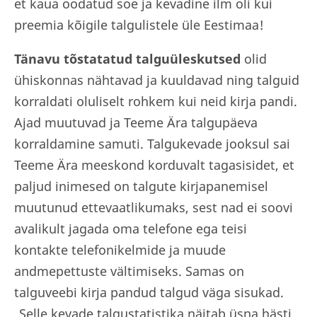
et kaua oodatud soe ja kevadine ilm oli kui
preemia kõigile talgulistele üle Eestimaa!
Tänavu tõstatatud talguüleskutsed
olid
ühiskonnas nähtavad ja kuuldavad ning talguid
korraldati oluliselt rohkem kui neid kirja pandi.
Ajad muutuvad ja Teeme Ära talgupäeva
korraldamine samuti. Talgukevade jooksul sai
Teeme Ära meeskond korduvalt tagasisidet, et
paljud inimesed on talgute kirjapanemisel
muutunud ettevaatlikumaks, sest nad ei soovi
avalikult jagada oma telefone ega teisi
kontakte telefonikelmide ja muude
andmepettuste vältimiseks. Samas on
talguveebi kirja pandud talgud väga sisukad.
„Selle kevade talgustatistika näitab üsna hästi