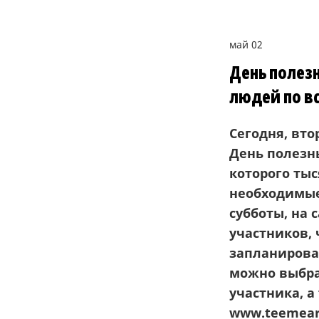
май 02
День полез
людей по в
Сегодня, вто
Д
ень полезн
которого ты
необходимы
субботы, на 
участник
ов,
запланирова
можно выбра
участника, а
www.teemear