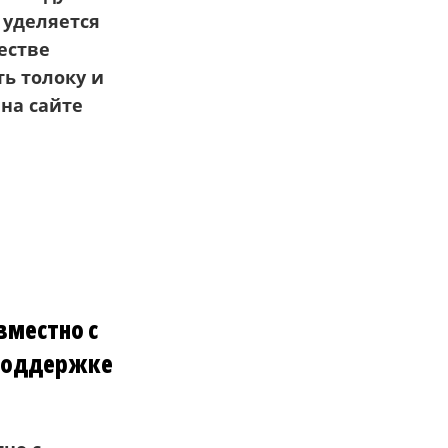
 уделяется
естве
ь толоку и
на сайте
вместно с
 поддержке