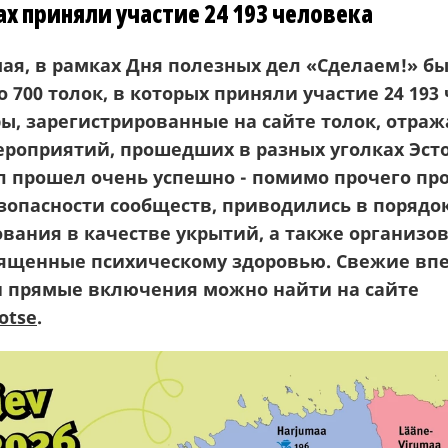
ах приняли участие 24 193 человека
 мая, в рамках Дня полезных дел «Сделаем!» б
 700 толок, в которых приняли участие 24 193
ы, зарегистрированные на сайте толок, отра
мероприятий, прошедших в разных уголках Эст
л прошел очень успешно - помимо прочего пр
езопасности сообществ, приводились в порядо
ования в качестве укрытий, а также организо
вященные психическому здоровью. Свежие вп
и прямые включения можно найти на сайте
otse
.