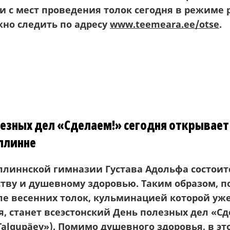
и с мест проведения толок
сегодня в режиме 
но следить по адресу
www.teemeara.ee/otse
.
езных дел «Сделаем!» сегодня открывает
аллинне
ллиннской гимназии Густава Адольфа состоит
ству и душевному здоровью. Таким образом, 
е весенних толок, кульминацией которой уже
ая, станет всеэстонский День полезных дел «С
Talgupäev
»). Помимо душевного здоровья, в эт