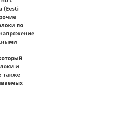
тно с
 (Eesti
прочие
олоки по
 напряжение
ожными
 который
олоки и
де также
ываемых