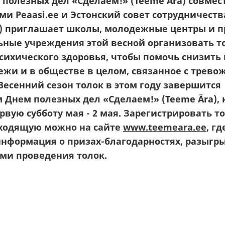
 полезных дел «Сделаем!» (Teeme
Ära
) совмес
ми Peaasi
.ee
и Эстонский совет сотрудничества
) приглашает школы, молодежные центры и 
ьные учреждения этой весной организовать т
сихического здоровья, чтобы помочь снизить
ежи и в обществе в целом, связанное с трев
есенний сезон толок в этом году завершится
м Днем полезных дел «Сделаем!» (Teeme
Ära
),
рвую субботу мая - 2 мая. Зарегистрировать т
ходящую можно на сайте
www.teemeara.ee
, г
нформация о призах-благодарностях, разыгр
ми проведения толок.