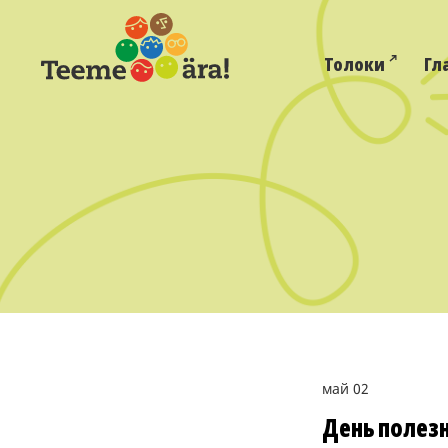
Толоки
Гл
май 02
День полез