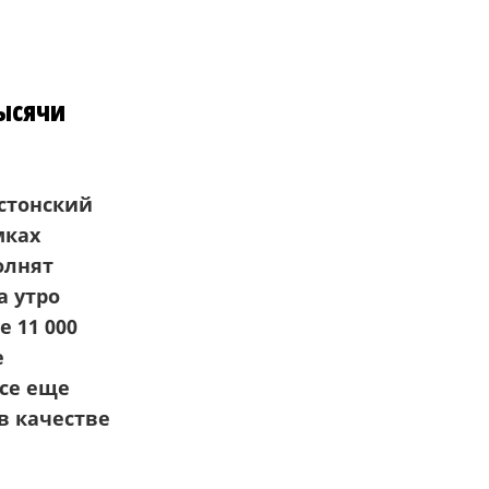
тысячи
стонски
й
мках
олнят
на
утро
е 11 000
е
се еще
в качестве