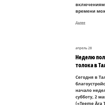
включения
м
времени мож
Далее
апрель 28
Неделю пол
толока в Т
Сегодня в Та
благоустрой
начало недел
субботу, 2 м
(«
Teeme Ära 