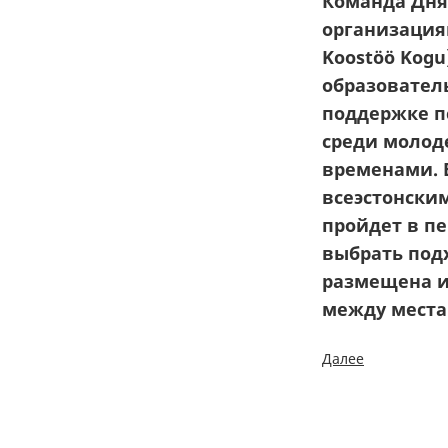
Команда Дня
организация
Koost
öö Kogu
образовател
поддержке п
среди молод
временами. В
всеэстонски
пройдет в пе
выбрать под
размещена и
между места
Далее