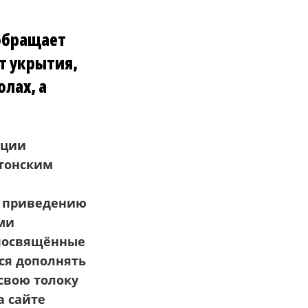
 обращает
т укрытия,
лах, а
иции
стонским
я приведению
ыми
 посвящённые
ся дополнять
свою толоку
а сайте