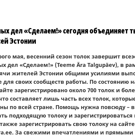
ных дел «Сделаем!» сегодня объединяет 
сей Эстонии
рого мая, весенний сезон толок
завершит всеэ
ых дел «Сделаем!»
(Teeme Ära
Talgupäev)
, в ра
сячи жителей Эстонии
общими усилиями вып
е для
своих сообществ работы. По состоянию 
сайте зарегистрировано около 700
толок
и боле
что составляет лишь часть всех толок,
которы
ны по всей стране. Помощь нужна повсюду
–
в
ть подходящую толоку и зарегистрироваться 
 также
зарегистрировать свою толоку на сайте
a.ee.
За свежи
ми впечатления
ми и прямы
ми