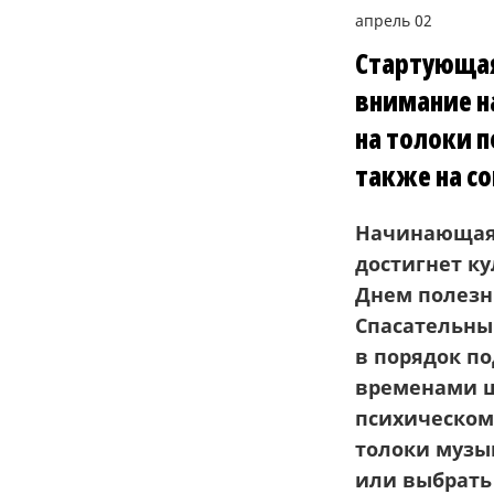
апрель 02
Стартующая
внимание н
на толоки 
также на с
Начинающаяс
достигнет ку
Днем полезны
Спасательны
в порядок по
временами ш
психическом
толоки музы
или выбрать 