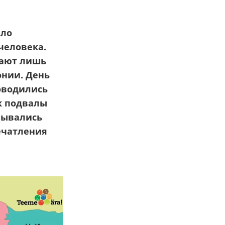
ыло
 человека.
жают лишь
онии. День
оводились
к подвалы
вывались
ечатления