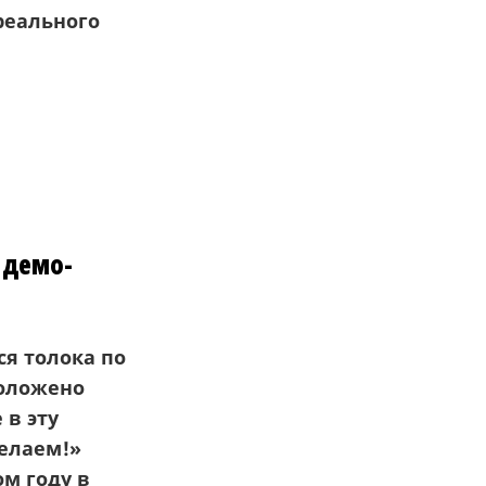
реального
 демо-
ся толока по
положено
 в эту
делаем!»
ом году в