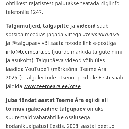
ohtlikest rajatistest palutakse teatada riigiinfo
telefonile 1247.
Talgumuljeid, talgupilte ja videoid
saab
sotsiaalmeedias jagada viitega
#teemeära2025
ja @talgupaev või saata fotode link e-postiga
info@teemeara.ee
(juurde märkida talgute nimi
ja asukoht). Talgupäeva videod võib üles
laadida YouTube’i (märksõna „Teeme Ära
2025”). Talguleidude otsenoppeid üle Eesti saab
jälgida
www.teemeara.ee/otse
.
Juba 18ndat aastat Teeme Ära egiidi all
toimuv igakevadine talgupäev
on üks
suuremaid vabatahtlike osalusega
kodanikualgatusi Eestis. 2008. aastal peetud