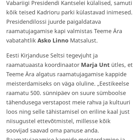
Vabariigi Presidendi Kantselei külalised, samuti
kõik teised Kadrioru parki külastavad inimesed.
Presidendilossi juurde paigaldatava
raamatujagamise kapi valmistas Teeme Ära
vabatahtlik
Asko Linno
Matsalust.
Eesti Kirjanduse Seltsi tegevjuht ja
raamatuaasta koordinaator
Marja Unt
ütles, et
Teeme Ära algatus raamatujagamise kappide
meisterdamiseks on väga oluline. „Eestikeelse
raamatu 500. sünnipäev on suure sümboolse
tähendusega verstapost meie rahva ja kultuuri
loos ning selle tähistamisel on eriline kaal just
niisugustel ettevõtmistel, millesse kõik
soovijad saavad oma panuse anda.
Raamatujagamise kappide meisterdamine ja