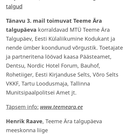
talgud
Tänavu 3. mail toimuvat Teeme Ära
talgupäeva
korraldavad MTÜ Teeme Ära
Talgupäev, Eesti Külaliikumine Kodukant ja
nende ümber koondunud võrgustik. Toetajate
ja partneritena löövad kaasa Päästeamet,
Dentsu, Nordic Hotel Forum, Bauhof,
Rohetiiger, Eesti Kirjanduse Selts, Võro Selts
VKKF, Tartu Loodusmaja, Tallinna
Munitsipaalpolitsei Amet jt.
Täpsem info:
www.teemeara.ee
Henrik Raave
, Teeme Ära talgupäeva
meeskonna liige