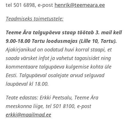
tel 501 6898, e-post
henrik@teemeara.ee
Teadmiseks toimetustele:
Teeme Ära talgupäeva staap töötab 3. mail kell
9.00-18.00 Tartu loodusmajas (Lille 10, Tartu).
Ajakirjanikud on oodatud huvi korral staapi, et
saada värsket infot ja vahetut tagasisidet ning
kommentaare talgupäeva kulgemise kohta üle
Eesti. Talgupäeval osalejate arvud selguvad
laupäeval kl 18.00.
Teate edastas: Erkki Peetsalu, Teeme Ära
meeskonna liige, tel 501 8100, e-post
erkki@maailmad.ee