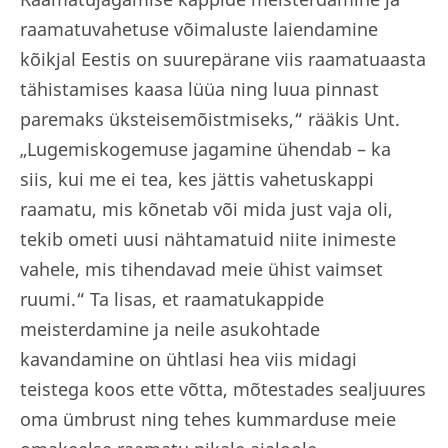
raamatuvahetuse võimaluste laiendamine
kõikjal Eestis on suurepärane viis raamatuaasta
tähistamises kaasa lüüa ning luua pinnast
paremaks üksteisemõistmiseks,“ rääkis Unt.
„Lugemiskogemuse jagamine ühendab – ka
siis, kui me ei tea, kes jättis vahetuskappi
raamatu, mis kõnetab või mida just vaja oli,
tekib ometi uusi nähtamatuid niite inimeste
vahele, mis tihendavad meie ühist vaimset
ruumi.“ Ta lisas, et raamatukappide
meisterdamine ja neile asukohtade
kavandamine on ühtlasi hea viis midagi
teistega koos ette võtta, mõtestades sealjuures
oma ümbrust ning tehes kummarduse meie