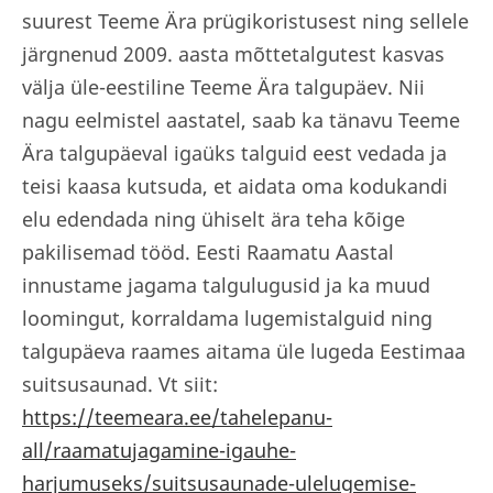
suurest Teeme Ära prügikoristusest ning sellele
järgnenud 2009. aasta mõttetalgutest kasvas
välja üle-eestiline Teeme Ära talgupäev. Nii
nagu eelmistel aastatel, saab ka tänavu Teeme
Ära talgupäeval igaüks talguid eest vedada ja
teisi kaasa kutsuda, et aidata oma kodukandi
elu edendada ning ühiselt ära teha kõige
pakilisemad tööd. Eesti Raamatu Aastal
innustame jagama talgulugusid ja ka muud
loomingut, korraldama lugemistalguid ning
talgupäeva raames aitama üle lugeda Eestimaa
suitsusaunad. Vt siit:
https://teemeara.ee/tahelepanu-
all/raamatujagamine-igauhe-
harjumuseks/suitsusaunade-ulelugemise-