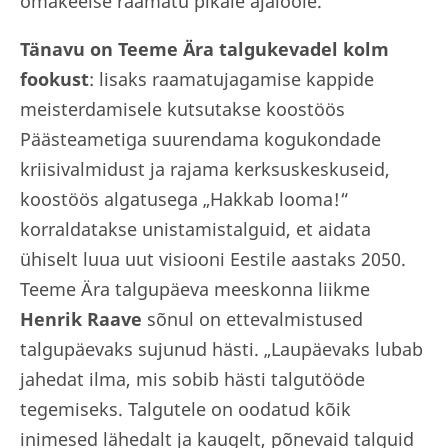
omakeelse raamatu pikale ajaloole.
Tänavu on Teeme Ära talgukevadel
kolm
fookust
: lisaks raamatujagamise kappide
meisterdamisele kutsutakse koostöös
Päästeametiga suurendama kogukondade
kriisivalmidust ja rajama kerksuskeskuseid,
koostöös algatusega „Hakkab looma!“
korraldatakse unistamistalguid, et aidata
ühiselt luua uut visiooni Eestile aastaks 2050.
Teeme Ära talgupäeva meeskonna liikme
Henrik Raave
sõnul on
ettevalmistused
talgupäevaks sujunud hästi. „Laupäevaks lubab
jahedat ilma, mis sobib hästi talgutööde
tegemiseks. Talgutele on oodatud kõik
inimesed lähedalt ja kaugelt, põnevaid talguid