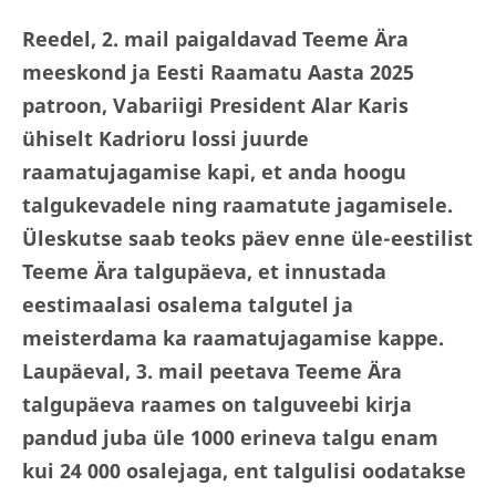
Reedel, 2. mail paigaldavad Teeme Ära
meeskond ja Eesti Raamatu Aasta 2025
patroon, Vabariigi President Alar Karis
ühiselt Kadrioru lossi juurde
raamatujagamise kapi, et anda hoogu
talgukevadele ning raamatute jagamisele.
Üleskutse saab teoks päev enne üle-eestilist
Teeme Ära talgupäeva, et innustada
eestimaalasi osalema talgutel ja
meisterdama ka raamatujagamise kappe.
Laupäeval, 3. mail peetava Teeme Ära
talgupäeva raames on talguveebi kirja
pandud juba üle 1000 erineva talgu enam
kui 24 000 osalejaga, ent talgulisi oodatakse