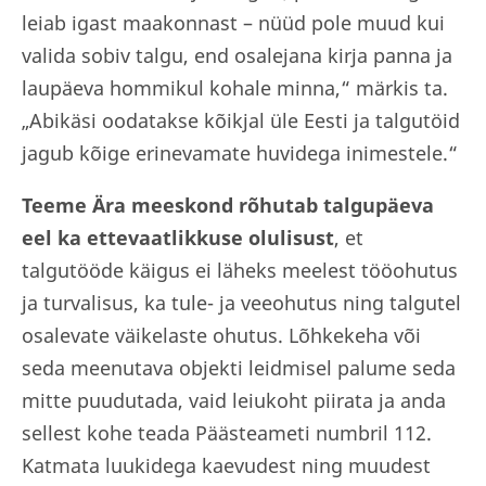
leiab igast maakonnast – nüüd pole muud kui
valida sobiv talgu, end osalejana kirja panna ja
laupäeva hommikul kohale minna,“ märkis ta.
„Abikäsi oodatakse kõikjal üle Eesti ja talgutöid
jagub kõige erinevamate huvidega inimestele.“
Teeme Ära meeskond rõhutab talgupäeva
eel ka ettevaatlikkuse olulisust
, et
talgutööde käigus ei läheks meelest tööohutus
ja turvalisus, ka tule- ja veeohutus ning talgutel
osalevate väikelaste ohutus. Lõhkekeha või
seda meenutava objekti leidmisel palume seda
mitte puudutada, vaid leiukoht piirata ja anda
sellest kohe teada Päästeameti numbril 112.
Katmata luukidega kaevudest ning muudest