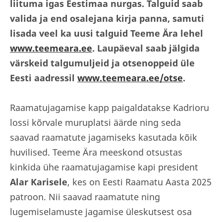
liituma igas Eestimaa nurgas. Talguid saab
valida ja end osalejana kirja panna, samuti
lisada veel ka uusi talguid Teeme Ära lehel
www.teemeara.ee
. Laupäeval saab
jälgida
v
ärskeid talgumuljeid ja otsenoppeid üle
Eesti aadressil
www.teemeara.ee/otse
.
Raamatujagamise kapp paigaldatakse Kadrioru
lossi kõrvale muruplatsi äärde ning seda
saavad raamatute jagamiseks kasutada kõik
huvilised. Teeme Ära meeskond otsustas
kinkida ühe raamatujagamise kapi president
Alar Karisele
, kes on Eesti Raamatu Aasta 2025
patroon. Nii saavad raamatute ning
lugemiselamuste jagamise üleskutsest osa