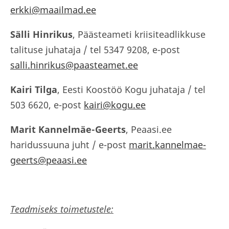
erkki@maailmad.ee
Sälli Hinrikus
, Päästeameti kriisiteadlikkuse
talituse juhataja / tel 5347 9208, e-post
salli.hinrikus@paasteamet.ee
Kairi Tilga
, Eesti Koostöö Kogu juhataja / tel
503 6620, e-post
kairi@kogu.ee
Marit Kannelmäe-Geerts
, Peaasi.ee
haridussuuna juht / e-post
marit.kannelmae-
geerts@peaasi.ee
Teadmiseks toimetustele: