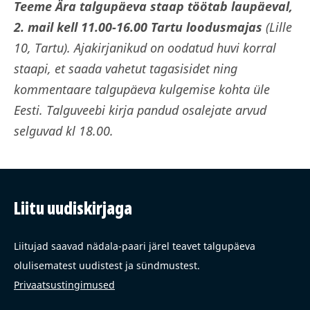
Teeme Ära talgupäeva staap töötab laupäeval,
2. mail kell 11.00-16.00 Tartu loodusmajas
(Lille
10, Tartu). Ajakirjanikud on oodatud huvi korral
staapi, et saada vahetut tagasisidet ning
kommentaare talgupäeva kulgemise kohta üle
Eesti. Talguveebi kirja pandud osalejate arvud
selguvad kl 18.00.
Liitu uudiskirjaga
Liitujad saavad nädala-paari järel teavet talgupäeva
olulisematest uudistest ja sündmustest.
Privaatsustingimused