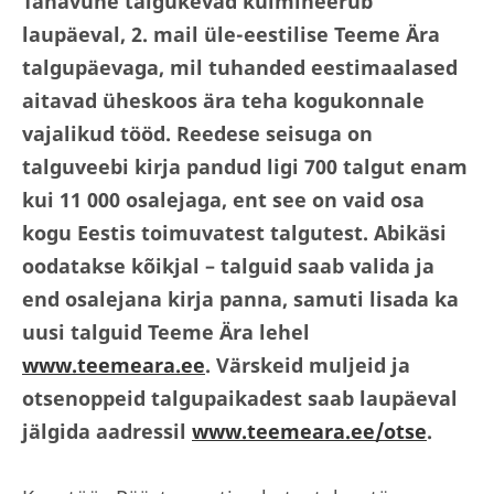
Tänavune talgukevad kulmineerub
laupäeval, 2. mail üle-eestilise Teeme Ära
talgupäevaga, mil tuhanded eestimaalased
aitavad üheskoos ära teha kogukonnale
vajalikud tööd. Reedese seisuga on
talguveebi kirja pandud ligi 700 talgut enam
kui 11 000 osalejaga, ent see on vaid osa
kogu Eestis toimuvatest talgutest. Abikäsi
oodatakse kõikjal – talguid saab valida ja
end osalejana kirja panna, samuti lisada ka
uusi talguid Teeme Ära lehel
www.teemeara.ee
. Värskeid muljeid ja
otsenoppeid talgupaikadest saab laupäeval
jälgida aadressil
www.teemeara.ee/otse
.