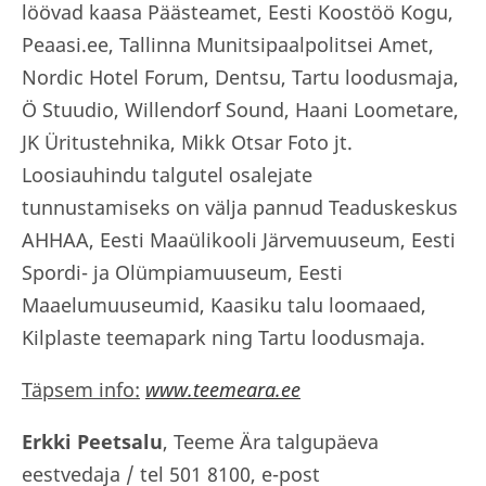
löövad kaasa Päästeamet, Eesti Koostöö Kogu,
Peaasi.ee, Tallinna Munitsipaalpolitsei Amet,
Nordic Hotel Forum, Dentsu, Tartu loodusmaja,
Ö Stuudio, Willendorf Sound, Haani Loometare,
JK Üritustehnika, Mikk Otsar Foto jt.
Loosiauhindu talgutel osalejate
tunnustamiseks on välja pannud Teaduskeskus
AHHAA, Eesti Maaülikooli Järvemuuseum, Eesti
Spordi- ja Olümpiamuuseum, Eesti
Maaelumuuseumid, Kaasiku talu loomaaed,
Kilplaste teemapark ning Tartu loodusmaja.
Täpsem info:
www.teemeara.ee
Erkki Peetsalu
, Teeme Ära talgupäeva
eestvedaja / tel 501 8100, e-post