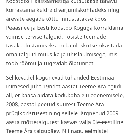
Koostöös Päästeametiga kutsutakse tänavu
korrastama keldreid varjumiskohtadeks ning
ärevate aegade tõttu innustatakse koos
Peaasi.ee ja Eesti Koostöö Koguga korraldama
vaimse tervise talguid. Tõsiste teemade
tasakaalustamiseks on ka üleskutse rikastada
oma talguid muusika ja ühislaulmisega, mis
toob rõõmu ja tugevdab õlatunnet.
Sel kevadel kogunevad tuhanded Eestimaa
inimesed juba 19ndat aastat Teeme Ära egiidi
all, et kaasa aidata kodukoha elu edenemisele.
2008. aastal peetud suurest Teeme Ära
prügikoristusest ning sellele järgnenud 2009.
aasta mõttetalgutest kasvas välja üle-eestiline
Teeme Ära talgupäev. Nii nagu eelmistel