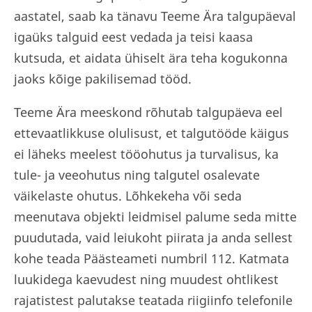
aastatel, saab ka tänavu Teeme Ära talgupäeval
igaüks talguid eest vedada ja teisi kaasa
kutsuda, et aidata ühiselt ära teha kogukonna
jaoks kõige pakilisemad tööd.
Teeme Ära meeskond rõhutab talgupäeva eel
ettevaatlikkuse olulisust, et talgutööde käigus
ei läheks meelest tööohutus ja turvalisus, ka
tule- ja veeohutus ning talgutel osalevate
väikelaste ohutus. Lõhkekeha või seda
meenutava objekti leidmisel palume seda mitte
puudutada, vaid leiukoht piirata ja anda sellest
kohe teada Päästeameti numbril 112. Katmata
luukidega kaevudest ning muudest ohtlikest
rajatistest palutakse teatada riigiinfo telefonile