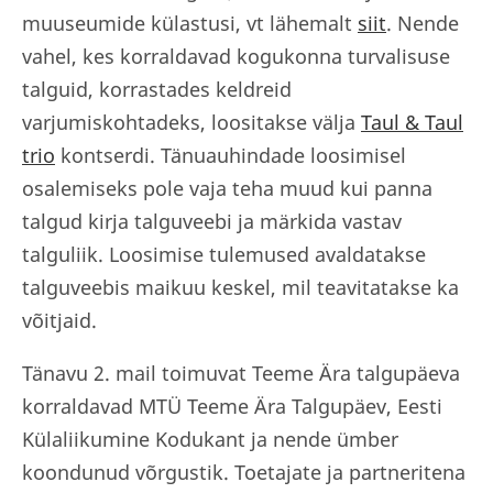
muuseumide külastusi, vt lähemalt
siit
. Nende
vahel, kes korraldavad kogukonna turvalisuse
talguid, korrastades keldreid
varjumiskohtadeks, loositakse välja
Taul & Taul
trio
kontserdi.
Tänuauhindade loosimisel
osalemiseks pole vaja teha muud kui panna
talgud kirja
talguveebi ja märkida vastav
talguliik. Loosimise tulemused avaldatakse
talguveebis maikuu keskel, mil teavitatakse ka
võitjaid.
Tänavu 2. mail toimuvat Teeme Ära talgupäeva
korraldavad MTÜ Teeme Ära Talgupäev, Eesti
Külaliikumine Kodukant ja nende ümber
koondunud võrgustik. Toetajate ja partneritena