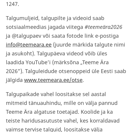
1247.
Talgumuljeid, talgupilte ja videoid saab
sotsiaalmeedias jagada viitega
#teemeära2026
ja @talgupaev või saata fotode link e-postiga
info@teemeara.ee
(juurde märkida talgute nimi
ja asukoht). Talgupäeva videod võib üles
laadida YouTube’i (märksõna „Teeme Ära
2026”). Talguleidude otsenoppeid üle Eesti saab
jälgida
www.teemeara.ee/otse
.
Talgupaikade vahel loositakse sel aastal
mitmeid tänuauhindu, mille on välja pannud
Teeme Ära algatuse toetajad.
Koolide ja ka
teiste haridusasutuste vahel, kes korraldavad
vaimse tervise talguid, loositakse välja