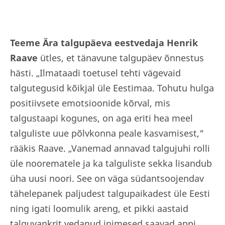
Teeme Ära talgupäeva eestvedaja Henrik
Raave
ütles, et tänavune talgupäev õnnestus
hästi. „Ilmataadi toetusel tehti vägevaid
talgutegusid kõikjal üle Eestimaa. Tohutu hulga
positiivsete emotsioonide kõrval, mis
talgustaapi kogunes, on aga eriti hea meel
talguliste uue põlvkonna peale kasvamisest,“
rääkis Raave. „Vanemad annavad talgujuhi rolli
üle noorematele ja ka talguliste sekka lisandub
üha uusi noori. See on väga südantsoojendav
tähelepanek paljudest talgupaikadest üle Eesti
ning igati loomulik areng, et pikki aastaid
talguvankrit vedanud inimesed saavad appi