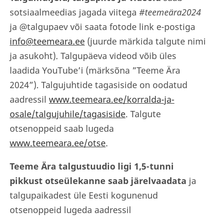
sotsiaalmeedias jagada viitega
#teemeära2024
ja @talgupaev või saata fotode link e-postiga
info@teemeara.ee
(juurde märkida talgute nimi
ja asukoht). Talgupäeva videod võib üles
laadida YouTube’i (märksõna ”Teeme Ära
2024”). Talgujuhtide tagasiside on oodatud
aadressil
www.teemeara.ee/korralda-ja-
osale/talgujuhile/tagasiside
. Talgute
otsenoppeid saab lugeda
www.teemeara.ee/otse
.
Teeme Ära talgustuudio ligi 1,5-tunni
pikkust otseülekanne saab järelvaadata
ja
talgupaikadest üle Eesti kogunenud
otsenoppeid lugeda aadressil