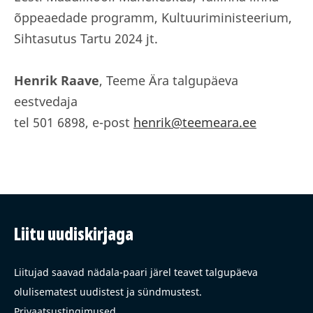
õppeaedade programm, Kultuuriministeerium,
Sihtasutus Tartu 2024 jt.
Henrik Raave
, Teeme Ära talgupäeva
eestvedaja
tel 501 6898, e-post
henrik@teemeara.ee
Liitu uudiskirjaga
Liitujad saavad nädala-paari järel teavet talgupäeva
olulisematest uudistest ja sündmustest.
Privaatsustingimused