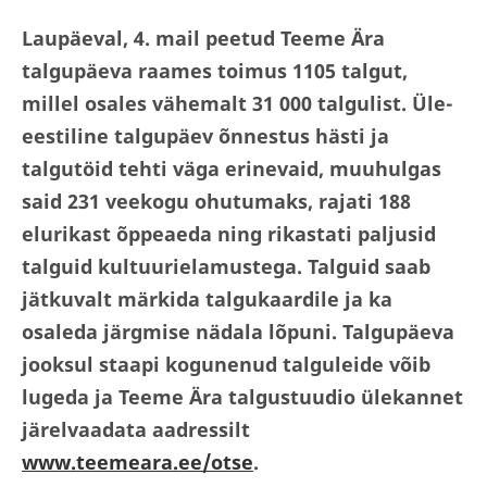
Laupäeval, 4. mail peetud Teeme Ära
talgupäeva raames toimus 1105 talgut,
millel osales vähemalt 31 000 talgulist. Üle-
eestiline talgupäev õnnestus hästi ja
talgutöid tehti väga erinevaid, muuhulgas
said 231 veekogu ohutumaks, rajati 188
elurikast õppeaeda ning rikastati paljusid
talguid kultuurielamustega. Talguid saab
jätkuvalt märkida talgukaardile ja ka
osaleda järgmise nädala lõpuni. Talgupäeva
jooksul staapi kogunenud talguleide võib
lugeda ja Teeme Ära talgustuudio ülekannet
järelvaadata aadressilt
www.teemeara.ee/otse
.