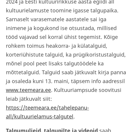
2024 ja Eesti kultuuririkkuse aasta egiidi all
kultuurielamuste toomine igasse talgupaika.
Sarnaselt varasematele aastatele sai iga
inimene ja kogukond ise otsustada, millised
tööd vajavad sel korral ühist tegemist. Kõige
rohkem toimus heakorra- ja külatalguid,
korteriühistute talguid, ka prügikoristustalguid,
mõnel pool peet lisaks talgutöödele ka
mõttetalguid. Talguid saab jätkuvalt kirja panna
ja osaleda kuni 13. maini, täpsem info aadressil
www.teemeara.ee
. Kultuuriampsude soovitusi
leiab jätkuvalt siit:
https://teemeara.ee/tahelepanu-
all/kultuurielamus-talgutel
.
Talgumuljeid, talgupilte ja videoid
saab