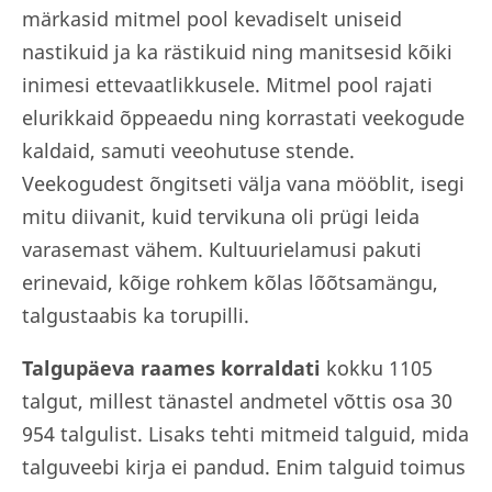
märkasid mitmel pool kevadiselt uniseid
nastikuid ja ka rästikuid ning manitsesid kõiki
inimesi ettevaatlikkusele. Mitmel pool rajati
elurikkaid õppeaedu ning korrastati veekogude
kaldaid, samuti veeohutuse stende.
Veekogudest õngitseti välja vana mööblit, isegi
mitu diivanit, kuid tervikuna oli prügi leida
varasemast vähem. Kultuurielamusi pakuti
erinevaid, kõige rohkem kõlas lõõtsamängu,
talgustaabis ka torupilli.
Talgupäeva raames korraldati
kokku 1105
talgut, millest tänastel andmetel võttis osa 30
954 talgulist. Lisaks tehti mitmeid talguid, mida
talguveebi kirja ei pandud. Enim talguid toimus