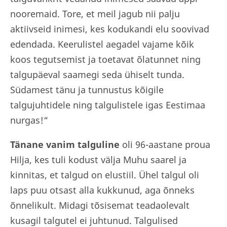
nooremaid. Tore, et meil jagub nii palju
aktiivseid inimesi, kes kodukandi elu soovivad
edendada. Keerulistel aegadel vajame kõik
koos tegutsemist ja toetavat õlatunnet ning
talgupäeval saamegi seda ühiselt tunda.
Südamest tänu ja tunnustus kõigile
talgujuhtidele ning talgulistele igas Eestimaa
nurgas!“
Tänane vanim talguline
oli 96-aastane proua
Hilja, kes tuli kodust välja Muhu saarel ja
kinnitas, et talgud on elustiil. Ühel talgul oli
laps puu otsast alla kukkunud, aga õnneks
õnnelikult. Midagi tõsisemat teadaolevalt
kusagil talgutel ei juhtunud. Talgulised