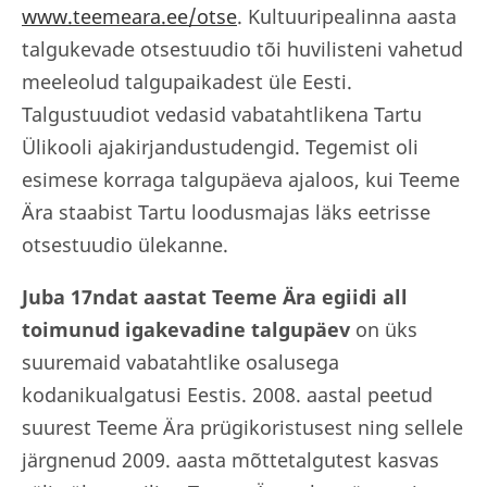
www.teemeara.ee/otse
.
Kultuuripealinna aasta
talgukevade otsestuudio tõi huvilisteni vahetud
meeleolud talgupaikadest üle Eesti.
Talgustuudiot vedasid vabatahtlikena Tartu
Ülikooli ajakirjandustudengid. Tegemist oli
esimese korraga talgupäeva ajaloos, kui Teeme
Ära staabist Tartu loodusmajas läks eetrisse
otsestuudio ülekanne.
Juba 17ndat aastat Teeme Ära egiidi all
toimunud igakevadine talgupäev
on üks
suuremaid vabatahtlike osalusega
kodanikualgatusi Eestis. 2008. aastal peetud
suurest Teeme Ära prügikoristusest ning sellele
järgnenud 2009. aasta mõttetalgutest kasvas