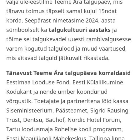
välja üle-eestiline Teeme Ära talgupäev, mis
tänavu toimus täpselt samal kujul 15ndat
korda. Seepärast nimetasime 2024. aasta
sümboolselt ka
talgukultuuri aastaks
ja
tõime sel talgukevadel uuesti rambivalgusesse
varem kogutud talgulood ja muud väärtused,
mis aitavad talguid jätkuvalt rikastada.
Tänavust Teeme Ära talgupäeva korraldasid
Eestimaa Looduse Fond, Eesti Külaliikumine
Kodukant ja nende ümber koondunud
võrgustik. Toetajate ja partneritena lõid kaasa
Siseministeerium, Päästeamet, Sigrid Rausing
Trust, Dentsu, Bauhof, Nordic Hotel Forum,
Tartu loodusmaja Rohelise kooli programm,
Eesti Maaülikooli Mahekeskus, Tallinna linna