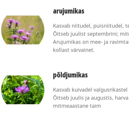
arujumikas
Kasvab niitudel, puisniitudel, 
Õitseb juulist septembrini; m
Arujumikas on mee- ja ravimtai
kollast värvainet.
põldjumikas
Kasvab kuivadel valgusrikaste
Õitseb juulis ja augustis, harv
mitmeaastane taim