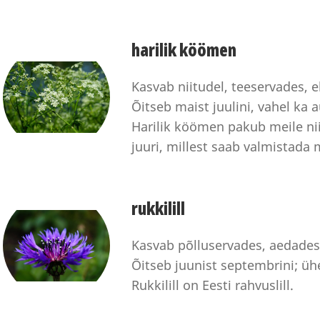
harilik köömen
Kasvab niitudel, teeservades,
Õitseb maist juulini, vahel ka
Harilik köömen pakub meile nii
juuri, millest saab valmistada 
rukkilill
Kasvab põlluservades, aedades
Õitseb juunist septembrini; üh
Rukkilill on Eesti rahvuslill.