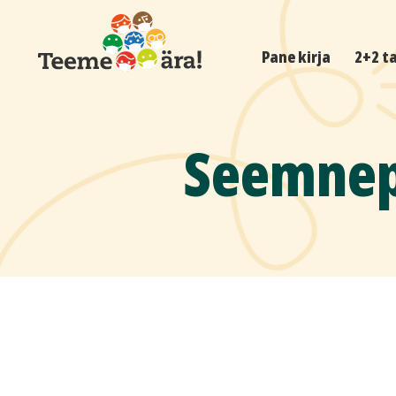
Pane kirja
2+2 t
Seemnepa