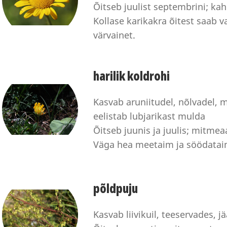
Õitseb juulist septembrini; k
Kollase karikakra õitest saab v
värvainet.
harilik koldrohi
Kasvab aruniitudel, nõlvadel, 
eelistab lubjarikast mulda
Õitseb juunis ja juulis; mitme
Väga hea meetaim ja söödatai
põldpuju
Kasvab liivikuil, teeservades, j