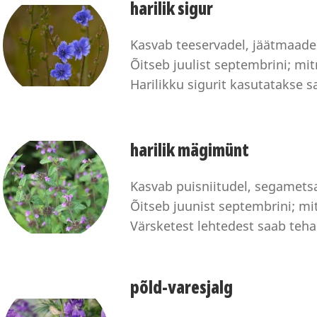
harilik sigur
Kasvab teeservadel, jäätmaad
Õitseb juulist septembrini; m
Harilikku sigurit kasutatakse 
harilik mägimünt
Kasvab puisniitudel, segametsa
Õitseb juunist septembrini; m
Värsketest lehtedest saab teh
põld-varesjalg