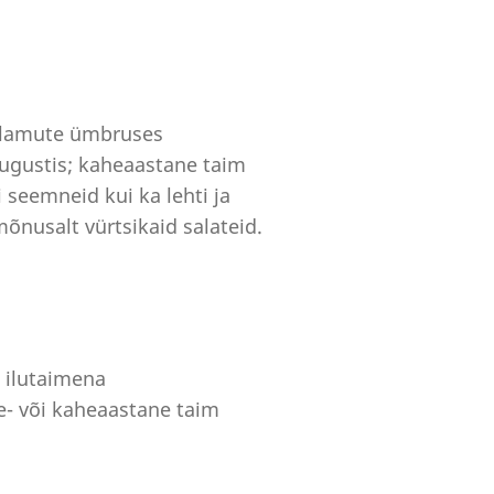
 elamute ümbruses
 augustis; kaheaastane taim
 seemneid kui ka lehti ja
mõnusalt vürtsikaid salateid.
 ilutaimena
e- või kaheaastane taim