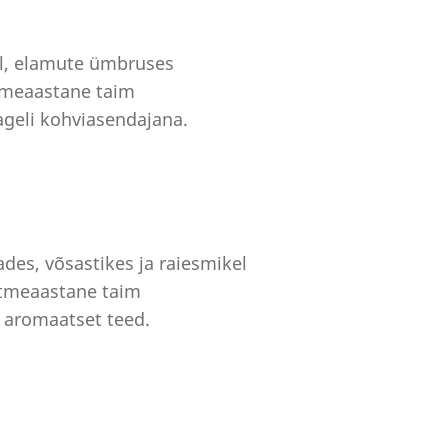
el, elamute ümbruses
itmeaastane taim
sageli kohviasendajana.
des, võsastikes ja raiesmikel
itmeaastane taim
a aromaatset teed.