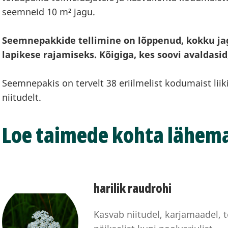
seemneid 10 m² jagu.
Seemnepakkide tellimine on lõppenud, kokku jagu
lapikese rajamiseks. Kõigiga, kes soovi avaldasi
Seemnepakis on tervelt 38 eriilmelist kodumaist liik
niitudelt.
Loe taimede kohta lähema
harilik raudrohi
Kasvab niitudel, karjamaadel, 