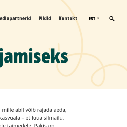
ediapartnerid
Pildid
Kontakt
EST
ajamiseks
 mille abil võib rajada aeda,
 kasvuala – et luua silmailu,
le taimedele. Pakis on