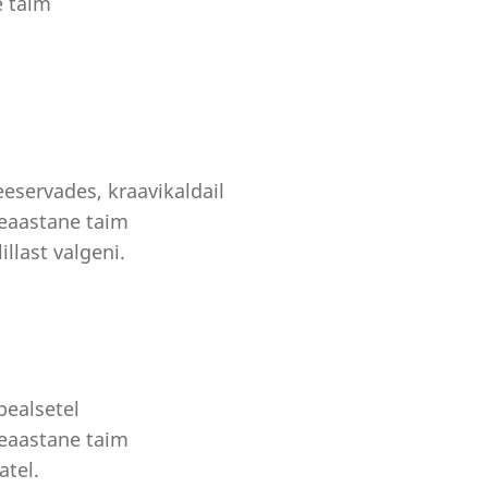
e taim
eeservades, kraavikaldail
meaastane taim
illast valgeni.
pealsetel
meaastane taim
atel.