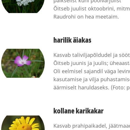
päikselist kuni poolvarjulist
Õitseb juulist oktoobrini, mit
Raudrohi on hea meetaim.
harilik äiakas
Kasvab taliviljapõldudel ja sööt
Õitseb juunis ja juulis; üheaas
Oli eelmisel sajandil väga levi
kasutamise ja vilja puhastami
äärmiselt haruldaseks. (Foto:
kollane karikakar
Kasvab prahipaikadel, jäätmaad