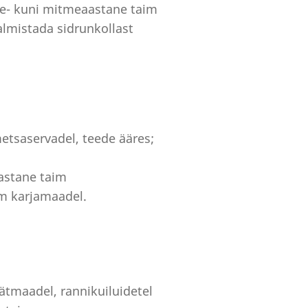
ahe- kuni mitmeaastane taim
almistada sidrunkollast
metsaservadel, teede ääres;
aastane taim
m karjamaadel.
äätmaadel, rannikuiluidetel