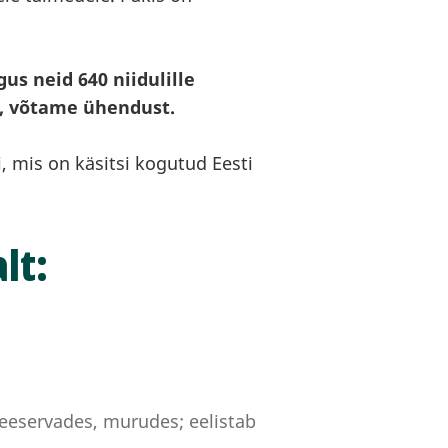
s neid 640 niidulille
d, võtame ühendust.
i, mis on käsitsi kogutud Eesti
lt:
teeservades, murudes; eelistab