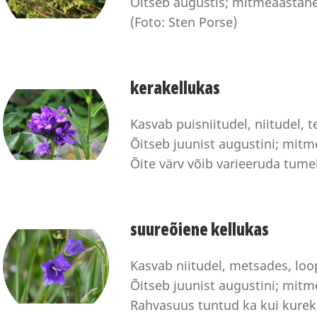
Õitseb augustis; mitmeaastan
(Foto: Sten Porse)
kerakellukas
Kasvab puisniitudel, niitudel, t
Õitseb juunist augustini; mit
Õite värv võib varieeruda tumel
suureõiene kellukas
Kasvab niitudel, metsades, loo
Õitseb juunist augustini; mit
Rahvasuus tuntud ka kui kurek