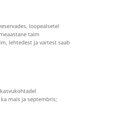
teeservades, loopealsetel
itmeaastane taim
m, lehtedest ja vartest saab
l kasvukohtadel
a ka mais ja septembris;