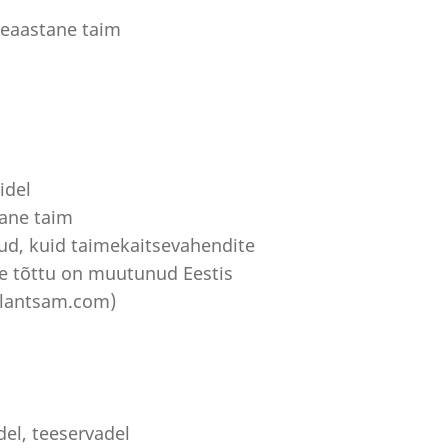
meaastane taim
idel
tane taim
nud, kuid taimekaitsevahendite
se tõttu on muutunud Eestis
 plantsam.com)
el, teeservadel