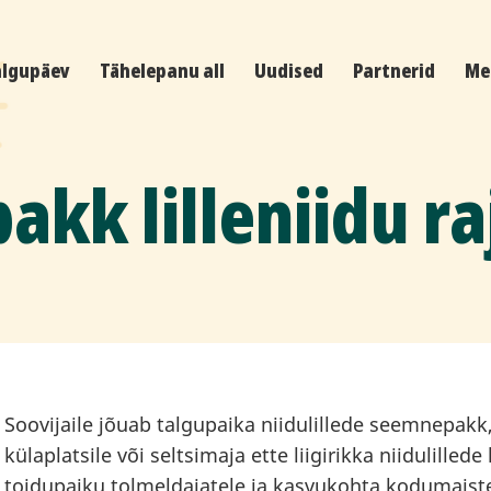
algupäev
Tähelepanu all
Uudised
Partnerid
Me
kk lilleniidu r
Soovijaile jõuab talgupaika niidulillede seemnepakk,
külaplatsile või seltsimaja ette liigirikka niidulillede
toidupaiku tolmeldajatele ja kasvukohta kodumaiste