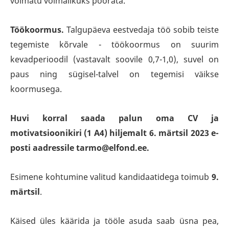
võimatu võimalikuks pöörata.
Töökoormus.
Talgupäeva eestvedaja töö sobib teiste
tegemiste kõrvale - töökoormus on suurim
kevadperioodil (vastavalt soovile 0,7-1,0), suvel on
paus ning sügisel-talvel on tegemisi väikse
koormusega.
Huvi korral saada palun oma CV ja
motivatsioonikiri (1 A4) hiljemalt 6. märtsil 2023 e-
posti aadressile tarmo@elfond.ee.
Esimene kohtumine valitud kandidaatidega toimub
9.
märtsil
.
Käised üles käärida ja tööle asuda saab üsna pea,