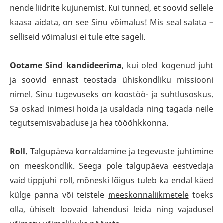
nende liidrite kujunemist. Kui tunned, et soovid sellele
kaasa aidata, on see Sinu võimalus! Mis seal salata –
selliseid võimalusi ei tule ette sageli.
Ootame Sind kandideerima
, kui oled kogenud juht
ja soovid ennast teostada ühiskondliku missiooni
nimel. Sinu tugevuseks on koostöö- ja suhtlusoskus.
Sa oskad inimesi hoida ja usaldada ning tagada neile
tegutsemisvabaduse ja hea tööõhkkonna.
Roll.
Talgupäeva korraldamine ja tegevuste juhtimine
on meeskondlik. Seega pole talgupäeva eestvedaja
vaid tippjuhi roll, mõneski lõigus tuleb ka endal käed
külge panna või teistele
meeskonnaliikmetele
toeks
olla, ühiselt loovaid lahendusi leida ning vajadusel