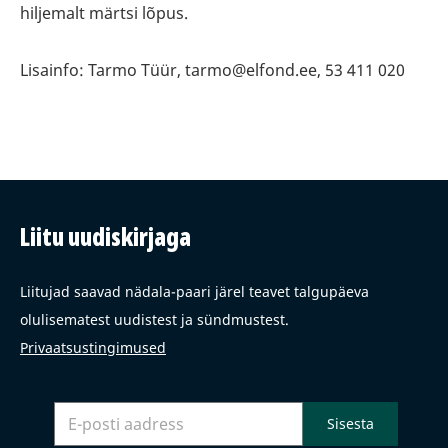
hiljemalt märtsi lõpus.
Lisainfo: Tarmo Tüür, tarmo@elfond.ee, 53 411 020
Liitu uudiskirjaga
Liitujad saavad nädala-paari järel teavet talgupäeva
olulisematest uudistest ja sündmustest.
Privaatsustingimused