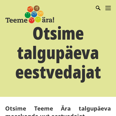
Otsime
talgupäeva
eestvedajat
Otsime Teeme Ära talgupäeva