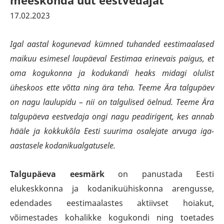
meeskonda uut eestvedajat
17.02.2023
Igal aastal kogunevad kümned tuhanded eestimaalased
maikuu esimesel laupäeval Eestimaa erinevais paigus, et
oma kogukonna ja kodukandi heaks midagi olulist
üheskoos ette võtta ning ära teha. Teeme Ära talgupäev
on nagu laulupidu – nii on talgulised öelnud. Teeme Ära
talgupäeva eestvedaja ongi nagu peadirigent, kes annab
hääle ja kokkukõla Eesti suurima osalejate arvuga iga-
aastasele kodanikualgatusele.
Talgupäeva eesmärk
on panustada Eesti
elukeskkonna ja kodanikuühiskonna arengusse,
edendades eestimaalastes aktiivset hoiakut,
võimestades kohalikke kogukondi ning toetades