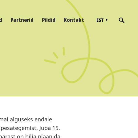
d
Partnerid
Pildid
Kontakt
EST
 mai alguseks endale
pesategemist. Juba 15.
pärast on hilja plaanida