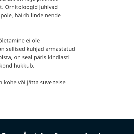
. Ornitoloogid juhivad
 pole, häirib linde nende
õletamine ei ole
 on sellised kuhjad armastatud
sta, on seal päris kindlasti
sakond hukkub.
m kohe või jätta suve teise