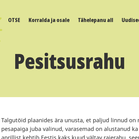
OTSE
Korralda ja osale
Tähelepanu all
Uudise
Pesitsusrahu
Talgutöid plaanides ära unusta, et paljud linnud on
pesapaiga juba valinud, varasemad on alustanud ka 
aprillist kehtib Eestis kaks kuud vältav raierahu, see