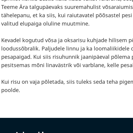
Teeme Ära talgupäevaks suuremahulist võsaraiumist
tähelepanu, et ka siis, kui raiutavatel põõsastel pesi
valitud elupaiga oluline muutmine.
Kevadel kogutud võsa ja oksarisu kuhjade hilisem p
loodussõbralik. Paljudele linnu ja ka loomaliikidele
pesapaigad. Kui siis risuhunnik jaanipäeval põlema pi
pesitsemas mõni linavästrik või varblane, kelle pe
Kui risu on vaja põletada, siis tuleks seda teha pige
poolde.