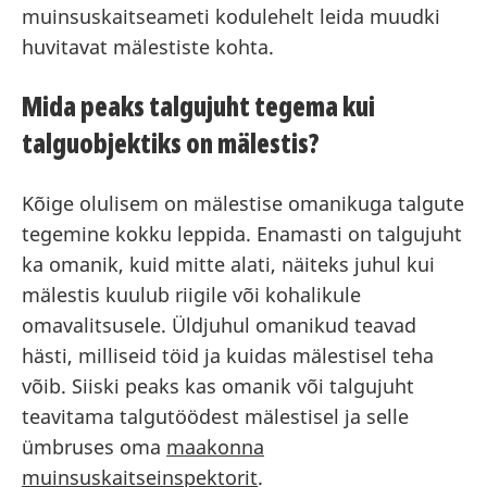
muinsuskaitseameti kodulehelt leida muudki
huvitavat mälestiste kohta.
Mida peaks talgujuht tegema kui
talguobjektiks on mälestis?
Kõige olulisem on mälestise omanikuga talgute
tegemine kokku leppida. Enamasti on talgujuht
ka omanik, kuid mitte alati, näiteks juhul kui
mälestis kuulub riigile või kohalikule
omavalitsusele. Üldjuhul omanikud teavad
hästi, milliseid töid ja kuidas mälestisel teha
võib. Siiski peaks kas omanik või talgujuht
teavitama talgutöödest mälestisel ja selle
ümbruses oma
maakonna
muinsuskaitseinspektorit
.