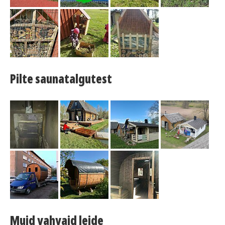
Pilte saunatalgutest
Muid vahvaid leide