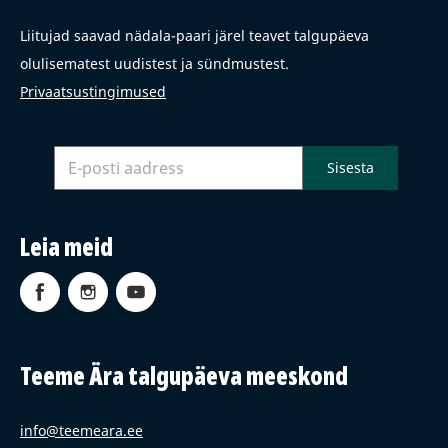
Liitujad saavad nädala-paari järel teavet talgupäeva
olulisematest uudistest ja sündmustest.
Privaatsustingimused
Leia meid
Teeme Ära talgupäeva meeskond
info@teemeara.ee