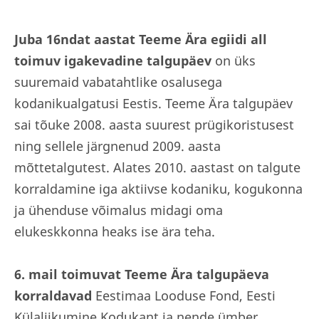
Juba 16ndat aastat Teeme Ära egiidi all
toimuv igakevadine talgupäev
on üks
suuremaid vabatahtlike osalusega
kodanikualgatusi Eestis. Teeme Ära talgupäev
sai tõuke 2008. aasta suurest prügikoristusest
ning sellele järgnenud 2009. aasta
mõttetalgutest. Alates 2010. aastast on talgute
korraldamine iga aktiivse kodaniku, kogukonna
ja ühenduse võimalus midagi oma
elukeskkonna heaks ise ära teha.
6. mail toimuvat Teeme Ära talgupäeva
korraldavad
Eestimaa Looduse Fond, Eesti
Külaliikumine Kodukant ja nende ümber