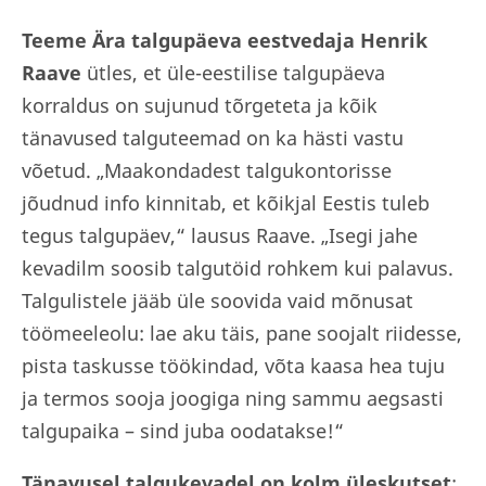
Teeme Ära talgupäeva eestvedaja Henrik
Raave
ütles, et üle-eestilise talgupäeva
korraldus on sujunud tõrgeteta ja kõik
tänavused talguteemad on ka hästi vastu
võetud. „Maakondadest talgukontorisse
jõudnud info kinnitab, et kõikjal Eestis tuleb
tegus talgupäev,“ lausus Raave. „Isegi jahe
kevadilm soosib talgutöid rohkem kui palavus.
Talgulistele jääb üle soovida vaid mõnusat
töömeeleolu: lae aku täis, pane soojalt riidesse,
pista taskusse töökindad, võta kaasa hea tuju
ja termos sooja joogiga ning sammu aegsasti
talgupaika – sind juba oodatakse!“
Tänavusel talgukevadel on
kolm üleskutset
: