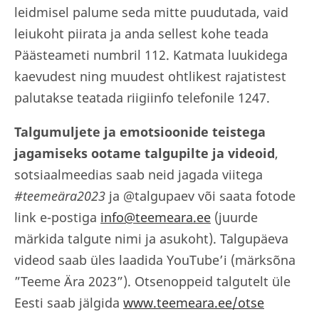
leidmisel palume seda mitte puudutada, vaid
leiukoht piirata ja anda sellest kohe teada
Päästeameti numbril 112. Katmata luukidega
kaevudest ning muudest ohtlikest rajatistest
palutakse teatada riigiinfo telefonile 1247.
Talgumuljete ja emotsioonide teistega
jagamiseks ootame talgupilte ja videoid
,
sotsiaalmeedias saab neid jagada viitega
#teemeära2023
ja @talgupaev või saata fotode
link e-postiga
info@teemeara.ee
(juurde
märkida talgute nimi ja asukoht). Talgupäeva
videod saab üles laadida YouTube’i (märksõna
”Teeme Ära 2023”). Otsenoppeid talgutelt üle
Eesti saab jälgida
www.teemeara.ee/otse