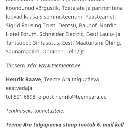
koondunud võrgustik. Toetajate ja partneritena
löövad kaasa Siseministeerium, Päästeamet,
Sigrid Rausing Trust, Dentsu, Bauhof, Nordic
Hotel Forum, Schneider Electric, Eesti Laulu- ja
Tantsupeo Sihtasutus, Eesti Maaturismi Ühing,
Saunamaailm, Onninen, Tele2 jt.
Täpsem info:
www.teemeara.ee
Henrik Raave
, Teeme Ära talgupäeva
eestvedaja
tel 501 6898, e-post
henrik@teemeara.ee
Teadmiseks toimetustele:
Teeme Ära talgupäeva staap töötab 6. mail kell