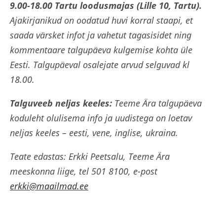
9.00-18.00 Tartu loodusmajas (Lille 10, Tartu).
Ajakirjanikud on oodatud huvi korral staapi, et
saada värsket infot ja vahetut tagasisidet ning
kommentaare talgupäeva kulgemise kohta üle
Eesti. Talgupäeval osalejate arvud selguvad kl
18.00.
Talguveeb neljas keeles:
Teeme Ära talgupäeva
koduleht
olulisema info ja uudistega on loetav
neljas keeles – eesti, vene, inglise, ukraina.
Teate edastas: Erkki Peetsalu, Teeme Ära
meeskonna liige, tel 501 8100, e-post
erkki@maailmad.ee