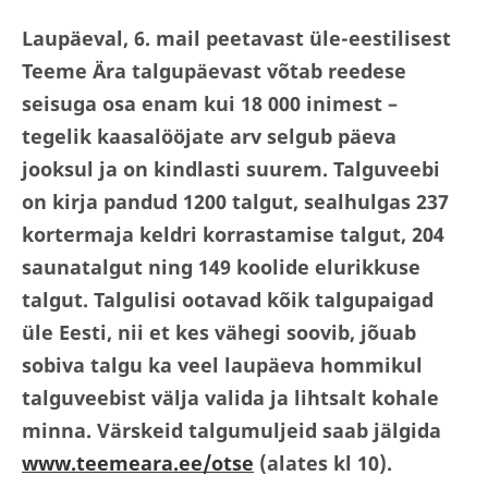
Laupäeval, 6. mail peetavast üle-eestilisest
Teeme Ära talgupäevast võtab reedese
seisuga osa enam kui 18 000 inimest –
tegelik kaasalööjate arv selgub päeva
jooksul ja on kindlasti suurem. Talguveebi
on kirja pandud 1200 talgut, sealhulgas 237
kortermaja keldri korrastamise talgut, 204
saunatalgut ning 149 koolide elurikkuse
talgut. Talgulisi ootavad kõik talgupaigad
üle Eesti, nii et kes vähegi soovib, jõuab
sobiva talgu ka veel laupäeva hommikul
talguveebist välja valida ja lihtsalt kohale
minna. Värskeid talgumuljeid saab jälgida
www.teemeara.ee/otse
(alates kl 10).