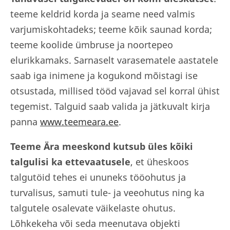
teeme keldrid korda ja seame need valmis
varjumiskohtadeks; teeme kõik saunad korda;
teeme koolide ümbruse ja noortepeo
elurikkamaks. Sarnaselt varasematele aastatele
saab iga inimene ja kogukond mõistagi ise
otsustada, millised tööd vajavad sel korral ühist
tegemist. Talguid saab valida ja jätkuvalt kirja
panna
www.teemeara.ee
.
Teeme Ära meeskond kutsub üles kõiki
talgulisi ka ettevaatusele
, et üheskoos
talgutöid tehes ei ununeks tööohutus ja
turvalisus, samuti tule- ja veeohutus ning ka
talgutele osalevate väikelaste ohutus.
Lõhkekeha või seda meenutava objekti