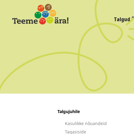
Talgud
Talgujuhile
Kasulikke nõuandeid
Tagasiside