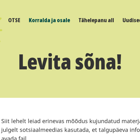
OTSE
Korralda ja osale
Tähelepanu all
Uudise
Levita sõna!
Siit lehelt leiad erinevas mõõdus kujundatud materj
julgelt sotsiaalmeedias kasutada, et talgupäeva infot l
avada fail.