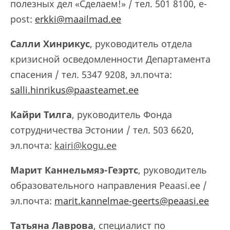
полезных дел «Сделаем!» / тел. 501 8100, e-
post:
erkki@maailmad.ee
Салли Хинрикус
, руководитель отдела
кризисной осведомленности Департамента
спасения / тел. 5347 9208, эл.почта:
salli.hinrikus@paasteamet.ee
Кайри Тилга
, руководитель Фонда
сотрудничества Эстонии / тел. 503 6620,
эл.почта:
kairi
@
kogu
.
ee
Марит Каннельмяэ-Геэртс
, руководитель
образовательного направления Peaasi.ee /
эл.почта:
marit.kannelmae-geerts@peaasi.ee
Татьяна Лаврова
, специалист по