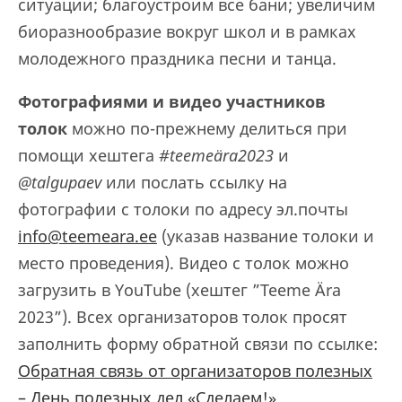
ситуации; благоустроим все бани; увеличим
биоразнообразие вокруг школ и в рамках
молодежного праздника песни и танца.
Фотографиями и видео участников
толок
можно по-прежнему делиться при
помощи хештега
#teemeära2023
и
@talgupaev
или послать ссылку на
фотографии с толоки по адресу эл.почты
info@teemeara.ee
(указав название толоки и
место проведения). Видео с толок можно
загрузить в YouTube (хештег ”Teeme Ära
2023”). Всех организаторов толок просят
заполнить форму обратной связи по ссылке:
Обратная связь от организаторов полезных
– День полезных дел «Сделаем!»