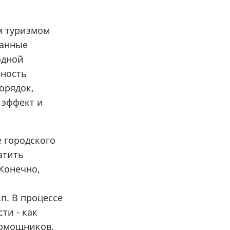
им туризмом
банные
одной
сность
орядок,
 эффект и
е городского
атить
 Конечно,
п. В процессе
ти - как
 помощников.