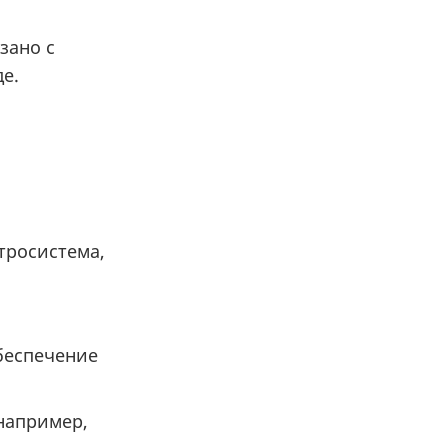
зано с
е.
тросистема,
беспечение
например,