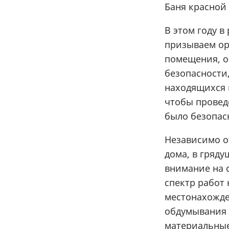
Баня красной
В этом году в
призываем ор
помещения, о
безопасности
находящихся 
чтобы провед
было безопасн
Независимо от
дома, в гряд
внимание на с
спектр работ 
местонахожден
обдумывания 
материальные