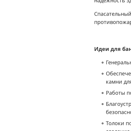
надежность з
Спасательный 
противопожар
Идеи
для
ба
Генераль
Обеспече
камни для
Работы п
Благоуст
безопасн
Толоки п