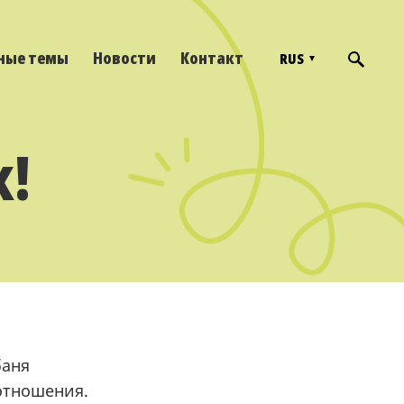
ные темы
Новости
Контакт
RUS
к!
баня
 отношения.