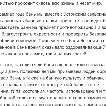
 нитью проходит сквозь всю жизнь и несет мир.
 рамках года бань мы вместе с Эстонским сельск
ганизовать банные толоки: привести в порядок 
смотреть бани на предмет противопожарной и в
, благоустроить окрестности и проверить безопа
вблизи водоемов. Приведем все бани Эстонии в п
енное в бане время оказывало оздоравливающий
о как для нас самих, так и наших гостей.
 того, находится ли баня в деревне или в подвал
ущий День полезных дел мы призываем людей обр
вои бани, а также на банную культуру и обычаи.
на толоках зависит от конкретной бани – от ее
ия, типа, состояния, частоты использования и т.
банной толоки следует оценить и свои возможнос
, так и то, готовы ли вы пригласить на помощь