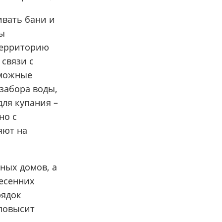
ивать бани и
мы
 территорию
 связи с
зможные
забора воды,
для купания –
но с
яют на
рных домов, а
весенних
рядок
 повысит