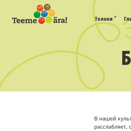
Толоки
Гл
Б
В нашей куль
расслабляет, 