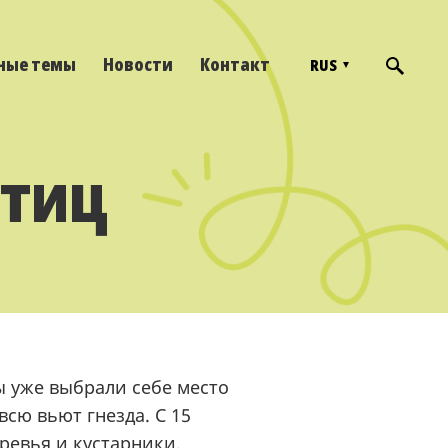
ные темы
Новости
Контакт
RUS
птиц
ы уже выбрали себе место
всю вьют гнезда. С 15
ревья и кустарники.